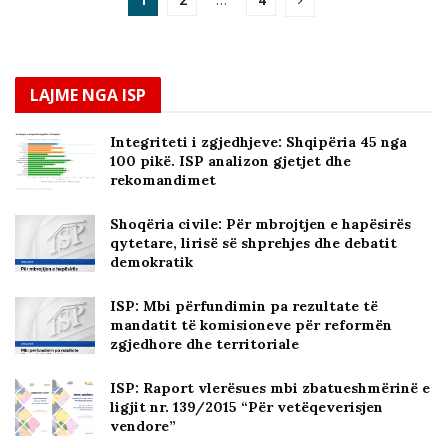
1
2
…
4
LAJME NGA ISP
Integriteti i zgjedhjeve: Shqipëria 45 nga
100 pikë. ISP analizon gjetjet dhe
rekomandimet
Shoqëria civile: Për mbrojtjen e hapësirës
qytetare, lirisë së shprehjes dhe debatit
demokratik
ISP: Mbi përfundimin pa rezultate të
mandatit të komisioneve për reformën
zgjedhore dhe territoriale
ISP: Raport vlerësues mbi zbatueshmërinë e
ligjit nr. 139/2015 “Për vetëqeverisjen
vendore”