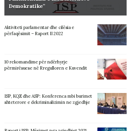
Demokratike”
Aktiviteti parlamentar dhe cilësia e
përfaqësimit – Raport II 2022
10 rekomandime për ndërhyrje
përmirësuese në Rregulloren e Kuvendit
ISP, KQZ dhe ASP: Konferenca mbi burimet
shteterore e dekriminalizimin ne zgjedhje
Raport i ISP: Mësimet nga zgjedhjet 2021,