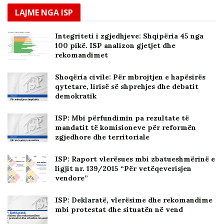
LAJME NGA ISP
Integriteti i zgjedhjeve: Shqipëria 45 nga
100 pikë. ISP analizon gjetjet dhe
rekomandimet
Shoqëria civile: Për mbrojtjen e hapësirës
qytetare, lirisë së shprehjes dhe debatit
demokratik
ISP: Mbi përfundimin pa rezultate të
mandatit të komisioneve për reformën
zgjedhore dhe territoriale
ISP: Raport vlerësues mbi zbatueshmërinë e
ligjit nr. 139/2015 “Për vetëqeverisjen
vendore”
ISP: Deklaratë, vlerësime dhe rekomandime
mbi protestat dhe situatën në vend