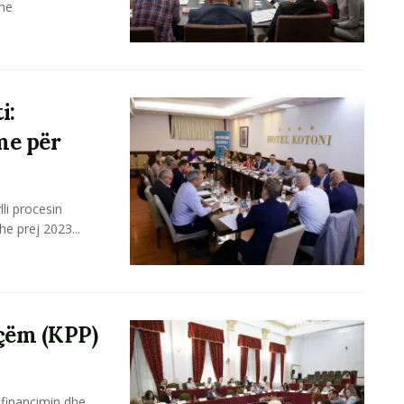
dhe
i:
me për
li procesin
he prej 2023...
çëm (KPP)
, financimin dhe