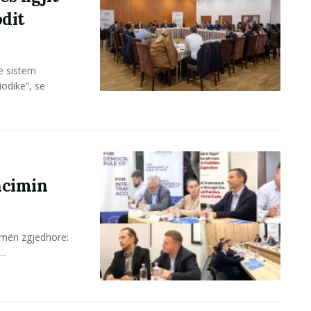
odit
ë sistem
iodike”, se
ancimin
rmën zgjedhore:
..