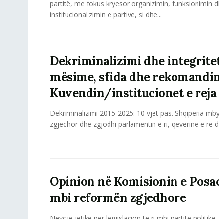
partitë, me fokus kryesor organizimin, funksionimin 
institucionalizimin e partive, si dhe...
Dekriminalizimi dhe integritet
mësime, sfida dhe rekomandi
Kuvendin/institucionet e reja
Dekriminalizimi 2015-2025: 10 vjet pas. Shqipëria mbyl
zgjedhor dhe zgjodhi parlamentin e ri, qeverinë e re d
Opinion në Komisionin e Posa
mbi reformën zgjedhore
Nevojë jetike për legjislacion të ri mbi partitë politike