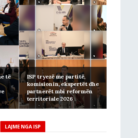
e të
ISP tryezë me partitë,
komisionin, ekspertët dhe
ve
partnerët mbi reformën
territoriale 2026
LAJME NGA ISP