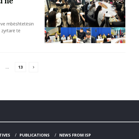
i në
rëve mbështetësin
 zyrtarë të
…
13
TIVES
PUBLICATIONS
NEWS FROM ISP