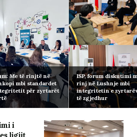
um: Me të rinjtë në
ISP, forum diskutimi m
hkopi mbi standardet
rinj në Lushnje mbi
tegritetit për zyrtarët
integritetin e zyrtarë
rtë
të zgjedhur
mi i
s ligjit