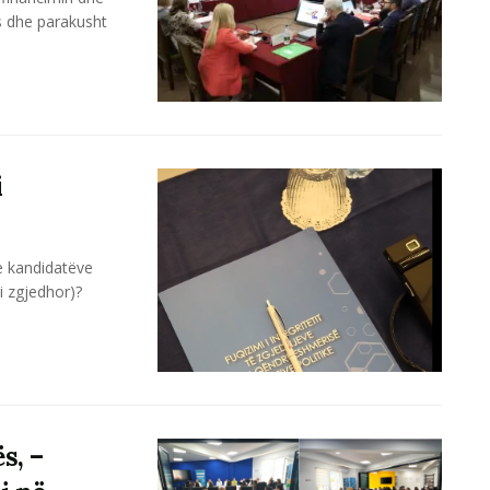
s dhe parakusht
i
he kandidatëve
i zgjedhor)?
s, –