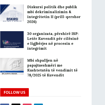
Diskursi politik dhe publik
mbi dekriminalizimin &
integritetin II (prill-qershor
2026)
30 organizata, përshirë ISP:
Letër Kuvendit për cilësinë
e ligjbërjes në procesin e
integrimit
Mbi shpalljen në
papajtueshmëri me
Kushtetutën të vendimit të
78/2025 të Kuvendit
FOLLOW US