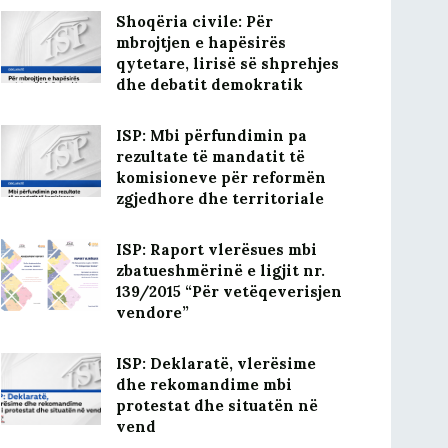
Shoqëria civile: Për
mbrojtjen e hapësirës
qytetare, lirisë së shprehjes
dhe debatit demokratik
ISP: Mbi përfundimin pa
rezultate të mandatit të
komisioneve për reformën
zgjedhore dhe territoriale
ISP: Raport vlerësues mbi
zbatueshmërinë e ligjit nr.
139/2015 “Për vetëqeverisjen
vendore”
ISP: Deklaratë, vlerësime
dhe rekomandime mbi
protestat dhe situatën në
vend