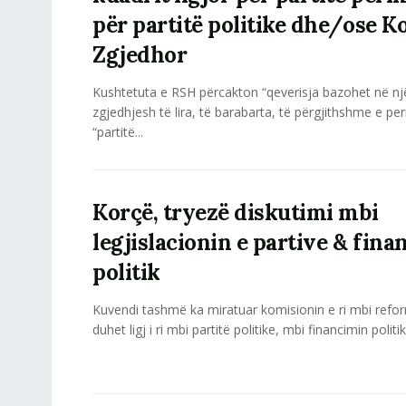
për partitë politike dhe/ose K
Zgjedhor
Kushtetuta e RSH përcakton “qeverisja bazohet në nj
zgjedhjesh të lira, të barabarta, të përgjithshme e per
“partitë...
Korçë, tryezë diskutimi mbi
legjislacionin e partive & fin
politik
Kuvendi tashmë ka miratuar komisionin e ri mbi refo
duhet ligj i ri mbi partitë politike, mbi financimin politik.