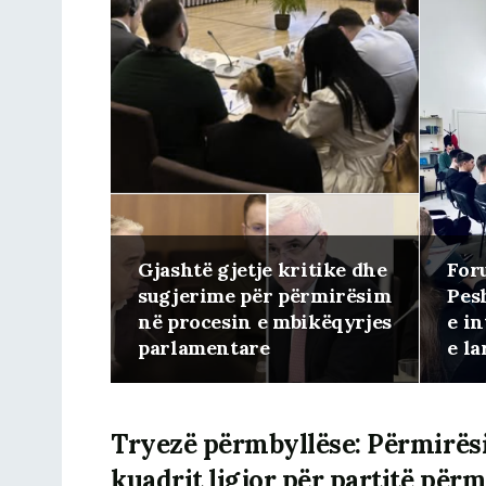
Gjashtë gjetje kritike dhe
For
sugjerime për përmirësim
Pes
në procesin e mbikëqyrjes
e in
parlamentare
e la
Tryezë përmbyllëse: Përmirësi
kuadrit ligjor për partitë përme