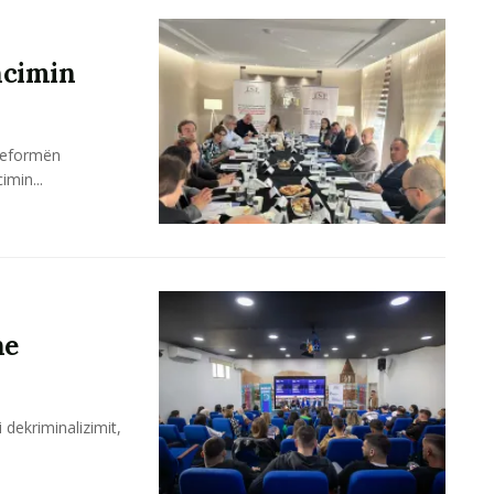
ancimin
 reformën
imin...
he
 i dekriminalizimit,