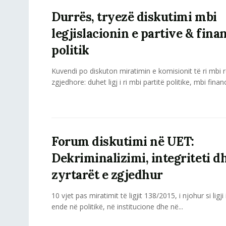
Durrës, tryezë diskutimi mbi
legjislacionin e partive & fin
politik
Kuvendi po diskuton miratimin e komisionit të ri mbi
zgjedhore: duhet ligj i ri mbi partitë politike, mbi financ
Forum diskutimi në UET:
Dekriminalizimi, integriteti d
zyrtarët e zgjedhur
10 vjet pas miratimit të ligjit 138/2015, i njohur si ligji
ende në politikë, në institucione dhe në...