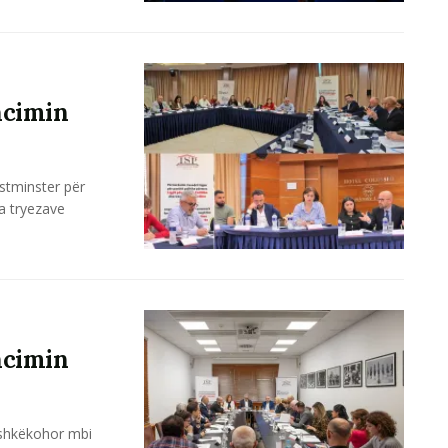
ancimin
estminster për
a tryezave
ancimin
bashkëkohor mbi