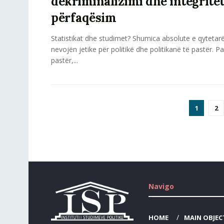
dekriminalizimi dhe integritet
përfaqësim
Statistikat dhe studimet? Shumica absolute e qyteta
nevojën jetike për politikë dhe politikanë të pastër. Pa
pastër,...
1
2
Navigo
HOME
MAIN OBJEC