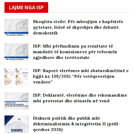
LAJME NGA ISP
Shoqëria civile: Për mbrojtjen e hapësirës
qytetare, lirisë së shprehjes dhe debatit
demokratik
ISP: Mbi përfundimin pa rezultate të
mandatit të komisioneve për reformën
zgjedhore dhe territoriale
ISP: Raport vlerësues mbi zbatueshmërinë e
ligjit nr. 139/2015 “Për vetëqeverisjen
vendore”
ISP: Deklaratë, vlerësime dhe rekomandime
mbi protestat dhe situatën në vend
Diskursi politik dhe publik mbi
dekriminalizimin & integritetin II (prill-
qershor 2026)