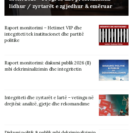
lidhur / zyrtarët e zgjedhur & emëruar
Raport monitorimi – Hetimet VIP dhe
integriteti tek institucionet dhe partitë
politike
Raport monitorimi: diskursi publik 2026 (II)
mbi dekriminalizimin dhe integritetin
Integriteti dhe zyrtarët e lartë – vetingu në
drejtësi: analizë, gjetje dhe rekomandime
Diskursi politik & publik mbi dekriminalizimin