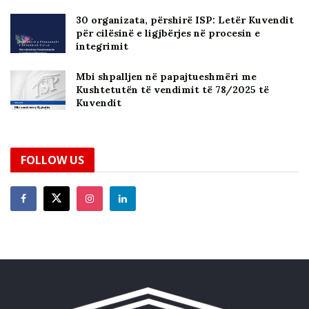
30 organizata, përshirë ISP: Letër Kuvendit
për cilësinë e ligjbërjes në procesin e
integrimit
Mbi shpalljen në papajtueshmëri me
Kushtetutën të vendimit të 78/2025 të
Kuvendit
FOLLOW US