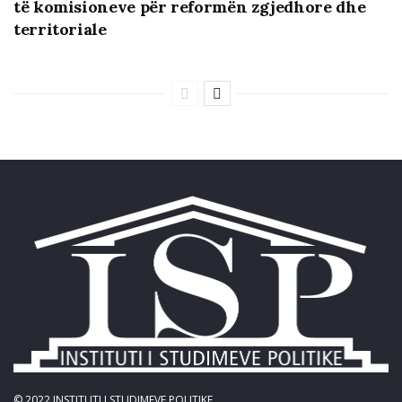
të komisioneve për reformën zgjedhore dhe
territoriale
Ky factsheet bëhet në kuadër të projektit “Rritja e
llogaridhënies së qeverisë përmes një Parlamenti më
reagues”, i cili realizohet nga Fondacioni Westminster
për Demokraci (WFD) me mbështetje financiare nga
Ambasada Britanike në Tiranë.
© 2022
INSTITUTI I STUDIMEVE POLITIKE