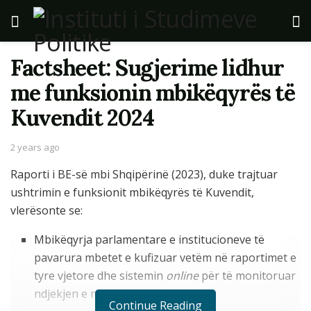
Factsheet: Sugjerime lidhur
me funksionin mbikëqyrës të
Kuvendit 2024
2 years ago
Raporti i BE-së mbi Shqipërinë (2023), duke trajtuar
ushtrimin e funksionit mbikëqyrës të Kuvendit,
vlerësonte se:
Mbikëqyrja parlamentare e institucioneve të
pavarura mbetet e kufizuar vetëm në raportimet e
tyre vjetore dhe sistemin
online
për të monitoruar
ndjekjen e rekomandimeve të tyre.
Continue Reading