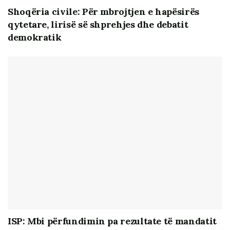
Shoqëria civile: Për mbrojtjen e hapësirës
Të reflektohen të gjitha sugjerimet konstruktive të
qytetare, lirisë së shprehjes dhe debatit
deputetëve.
demokratik
Të evitohet konfliktualiteti politik dhe tensionet në
raportimet vjetore.
Të krijohet akses i plotë nga institucionet për
kërkesat e Kuvendit.
Të trajtohen zyrtarisht rekomandimet/opinionet
nga shoqëria civile.
Të ketë publikim në kohë të raporteve,
vlerësimeve dhe rezolutave.
ISP: Mbi përfundimin pa rezultate të mandatit