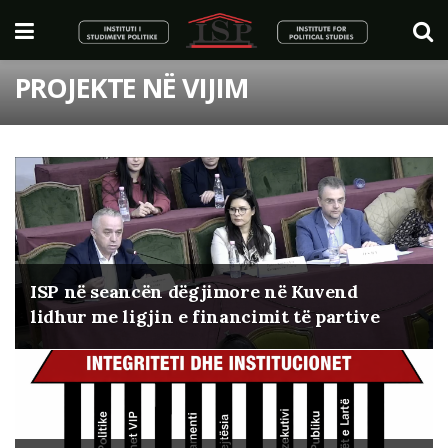
PROJEKTE NË VIJIM
ISP në seancën dëgjimore në Kuvend
lidhur me ligjin e financimit të partive