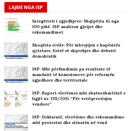
LAJME NGA ISP
Integriteti i zgjedhjeve: Shqipëria 45 nga
100 pikë. ISP analizon gjetjet dhe
rekomandimet
Shoqëria civile: Për mbrojtjen e hapësirës
qytetare, lirisë së shprehjes dhe debatit
demokratik
ISP: Mbi përfundimin pa rezultate të
mandatit të komisioneve për reformën
zgjedhore dhe territoriale
ISP: Raport vlerësues mbi zbatueshmërinë e
ligjit nr. 139/2015 “Për vetëqeverisjen
vendore”
ISP: Deklaratë, vlerësime dhe rekomandime
mbi protestat dhe situatën në vend