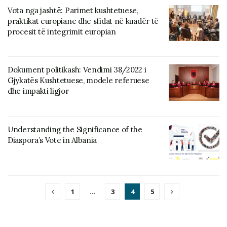
Vota nga jashtë: Parimet kushtetuese,
praktikat europiane dhe sfidat në kuadër të
procesit të integrimit europian
Dokument politikash: Vendimi 38/2022 i
Gjykatës Kushtetuese, modele referuese
dhe impakti ligjor
Understanding the Significance of the
Diaspora’s Vote in Albania
1
…
3
4
5