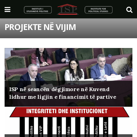
PROJEKTE NË VIJIM
ISP në seancën dëgjimore në Kuvend
lidhur me ligjin e financimit të partive