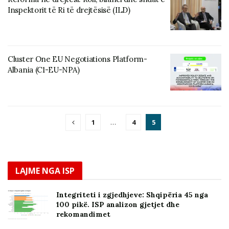
Inspektorit të Ri të drejtësisë (ILD)
Cluster One EU Negotiations Platform-
Albania (C1-EU-NPA)
1
…
4
5
LAJME NGA ISP
Integriteti i zgjedhjeve: Shqipëria 45 nga
100 pikë. ISP analizon gjetjet dhe
rekomandimet