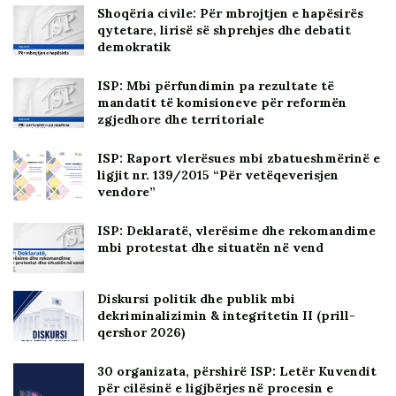
Shoqëria civile: Për mbrojtjen e hapësirës
qytetare, lirisë së shprehjes dhe debatit
demokratik
ISP: Mbi përfundimin pa rezultate të
mandatit të komisioneve për reformën
zgjedhore dhe territoriale
ISP: Raport vlerësues mbi zbatueshmërinë e
ligjit nr. 139/2015 “Për vetëqeverisjen
vendore”
ISP: Deklaratë, vlerësime dhe rekomandime
mbi protestat dhe situatën në vend
Diskursi politik dhe publik mbi
dekriminalizimin & integritetin II (prill-
qershor 2026)
30 organizata, përshirë ISP: Letër Kuvendit
për cilësinë e ligjbërjes në procesin e