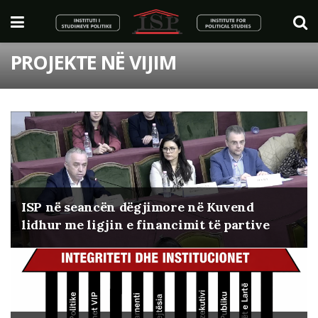
PROJEKTE NË VIJIM
ISP në seancën dëgjimore në Kuvend
lidhur me ligjin e financimit të partive