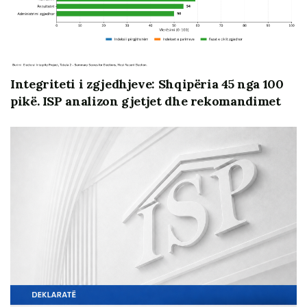
e reja parlamentare. Linjat prioritare paralele, nevoja
për sukses në zgjedhjet e ardhshme parlamentare dhe
nevoja për të udhëhequr procesin e integrimit, i cili
është afatgjatë dhe zgjedhjet janë vetëm një pjesë e tij,
në rastin e një elite politike të maturuar dhe vizionare
Integriteti i zgjedhjeve: Shqipëria 45 nga 100
mund të gjejnë pika takimi dhe ecurie pa
pikë. ISP analizon gjetjet dhe rekomandimet
ndërhyrje/zhvendosje. Përvojat e të kaluarës së shkuar
dhe të afërt na dëshmojnë se konfliktualiteti politik dhe
synimet elektorale ecin në drejtim të kundërt, duke
dobësuar rolin e parlamentit, standardet e
transparencës dhe llogaridhënies si dhe vetë
angazhimin institucional real mbi sfidat e integrimit.
Kuvendi ka rol thelbësor në procesin e negociatave për
anëtarësim, por edhe detyrime që burojnë nga ky
proces. Një prej tyre është edhe jetësimi efektiv i
procesit të konsultimit dhe transparencës publike. Janë
dy motive thelbësore për këtë proces: së pari, stadi i ri