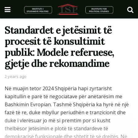
Standardet e jetësimit të
procesit të konsultimit
publik: Modele referuese,
gjetje dhe rekomandime
2 years ago
Në muajin tetor 2024 Shqipëria hapi zyrtarisht
kapitullin e parë të negociatave për anëtarësim me
Bashkimin Evropian. Tashmë Shqipëria ka hyrë në një
fazë të re, duke mbyllur periudhën e tranzicionit dhe
duke i vlerësuar jo më si premtim por si kusht
thelbësor jetësimin e plotë të standardeve të
demokracisë funksionale dhe shtetit të së drejtës. Në