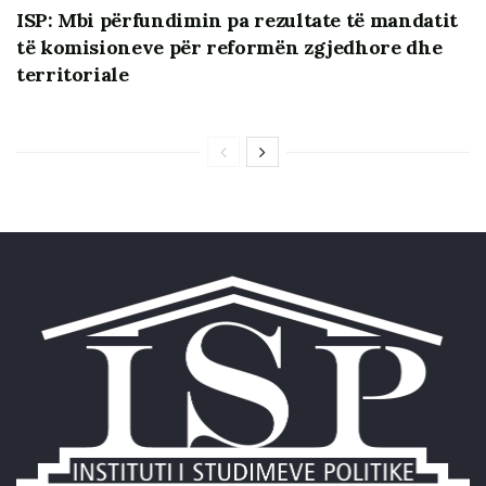
me akt të posaçëm,
me rregulla të përcaktuara
ISP: Mbi përfundimin pa rezultate të mandatit
qartë lidhur me organizimin dhe funksionimin e
të komisioneve për reformën zgjedhore dhe
platformës, çështjet që do t’i nënshtrohen
territoriale
konsultimit publik, subjektet pjesëmarrëse në
konsultim, subjektet që autorizojnë këtë
konsultim, afatin për dorëzimin e komenteve dhe
rekomandimeve, publikimin e dokumentit të
konsultimit, publikimin e komenteve, raportin
përmbledhës të konsultimit etj. Përshtatshmëria e
kuadrit rregullator me praktikat më të mira
ndërkombëtare gjeneron një proces më efektiv të
konsultimit publik;
Kuvendi mund dhe duhet të sigurojë që gjuha
juridike apo teknike të mos shërbejë si
pengesë për qytetarët
që kërkojnë qasje në
informacionin parlamentar dhe veçanërisht në
vendimmarrje. Pavarësisht domosdoshmërisë së