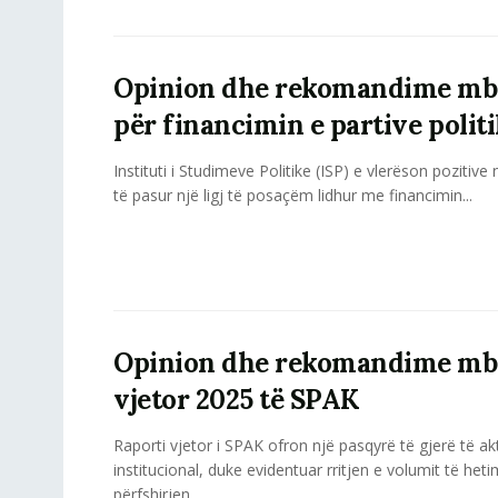
Opinion dhe rekomandime mbi 
për financimin e partive polit
Instituti i Studimeve Politike (ISP) e vlerëson pozitive
të pasur një ligj të posaçëm lidhur me financimin...
Opinion dhe rekomandime mbi
vjetor 2025 të SPAK
Raporti vjetor i SPAK ofron një pasqyrë të gjerë të akti
institucional, duke evidentuar rritjen e volumit të het
përfshirjen...