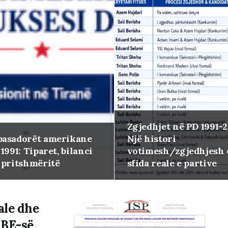
Zgjedhjet në PD 1991-2
asadorët amerikane
Një histori
1991: Tiparet, bilanci
votimesh/zgjedhjesh
 pritshmëritë
sfida reale e partive
iale dhe
 BE-së