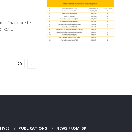
met financiare të
ke”....
…
20
TIVES
PUBLICATIONS
NEWS FROM ISP