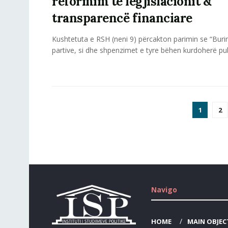
reformim të legjislacionit &
transparencë financiare
Kushtetuta e RSH (neni 9) përcakton parimin se “Buri
partive, si dhe shpenzimet e tyre bëhen kurdoherë publi
1
2
Navigo
HOME
MAIN OBJEC