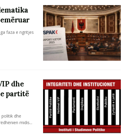
lematika
& emëruar
ga faza e ngritjes
VIP dhe
e partitë
 politik dhe
ëdhënien midis...