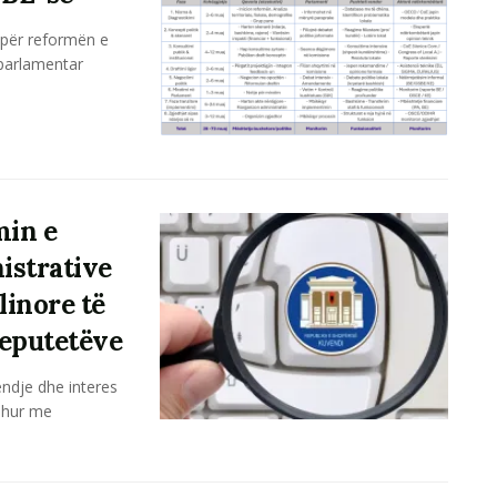
u për reformën e
 parlamentar
min e
nistrative
linore të
eputetëve
endje dhe interes
dhur me