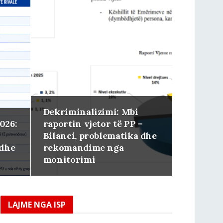
Dekriminalizimi: Mbi
026:
raportin vjetor të PP –
Bilanci, problematika dhe
 dhe
rekomandime nga
monitorimi
LAJME NGA ISP