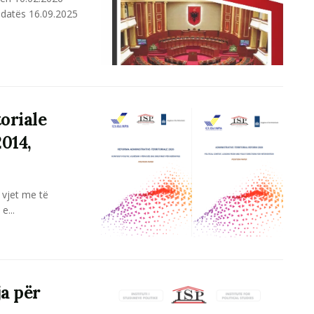
ë datës 16.09.2025
oriale
014,
 vjet me të
e...
ja për