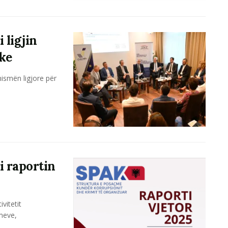
ligjin
ike
 nismën ligjore për
 raportin
vitetit
imeve,