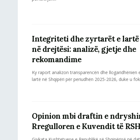
Integriteti dhe zyrtarët e lartë
në drejtësi: analizë, gjetje dhe
rekomandime
Ky raport analizon transparencën dhe llogaridhënien e
lartë në Shqipëri për periudhën 2025-2026, duke u foku
Opinion mbi draftin e ndrysh
Rregulloren e Kuvendit të RSH
Gjykata Kushtetuese e Republikë së Shqipërisë në da