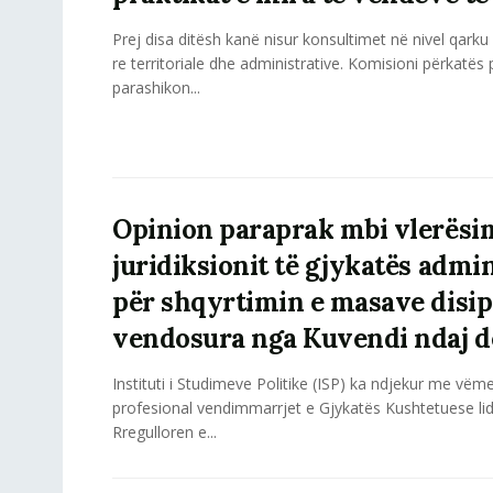
Prej disa ditësh kanë nisur konsultimet në nivel qark
re territoriale dhe administrative. Komisioni përkatës
parashikon...
Opinion paraprak mbi vlerësi
juridiksionit të gjykatës admi
për shqyrtimin e masave disip
vendosura nga Kuvendi ndaj d
Instituti i Studimeve Politike (ISP) ka ndjekur me vëm
profesional vendimmarrjet e Gjykatës Kushtetuese li
Rregulloren e...