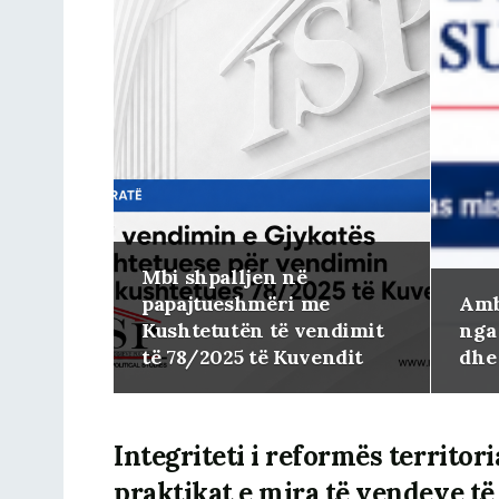
Mbi shpalljen në
papajtueshmëri me
Amb
Kushtetutën të vendimit
nga 
të 78/2025 të Kuvendit
dhe
Integriteti i reformës territor
praktikat e mira të vendeve të