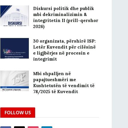
Diskursi politik dhe publik
mbi dekriminalizimin &
integritetin II (prill-qershor
2026)
30 organizata, përshirë ISP:
Letër Kuvendit për cilësinë
e ligjbërjes në procesin e
integrimit
Mbi shpalljen në
papajtueshmëri me
Kushtetutën të vendimit të
78/2025 të Kuvendit
FOLLOW US