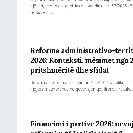
njëzëri, vendosi shfuqizimin e vendimit nr. 57/2025 t
të Kuvendit...
Reforma administrativo-territ
2026: Konteksti, mësimet nga 2
pritshmëritë dhe sfidat
Reforma e jetësuar në ligjin nr. 115/2014 u aplikua 12
njëjtës mazhorancë në qeverisjen qendrore. Praktikat 
Financimi i partive 2026: nevo