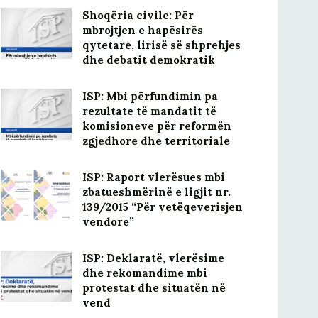
Shoqëria civile: Për
mbrojtjen e hapësirës
qytetare, lirisë së shprehjes
dhe debatit demokratik
ISP: Mbi përfundimin pa
rezultate të mandatit të
komisioneve për reformën
zgjedhore dhe territoriale
ISP: Raport vlerësues mbi
zbatueshmërinë e ligjit nr.
139/2015 “Për vetëqeverisjen
vendore”
ISP: Deklaratë, vlerësime
dhe rekomandime mbi
protestat dhe situatën në
vend