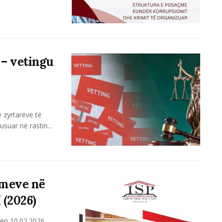
 – vetingu
 zyrtarëve të
suar në rastin...
imeve në
 (2026)
tën 10.02.2026