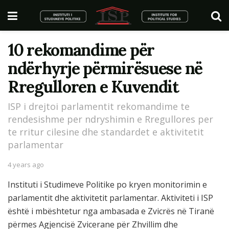
10 rekomandime për
ndërhyrje përmirësuese në
Rregulloren e Kuvendit
ISP i drejtoi parlamentit rekomandime te
rendesishme per ndryshimin e Rregullores per
te rritur cilesine dhe standardet e aktivitetit
parlamentar
4 years ago
Instituti i Studimeve Politike po kryen monitorimin e
parlamentit dhe aktivitetit parlamentar. Aktiviteti i ISP
është i mbështetur nga ambasada e Zvicrës në Tiranë
përmes Agjencisë Zvicerane për Zhvillim dhe