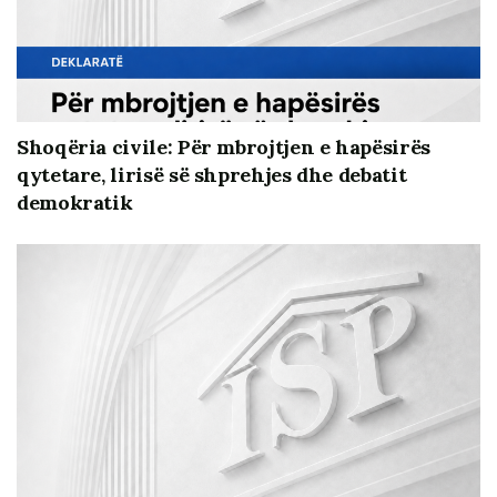
kontrollues/mbikëqyrës parlamentar
Mbikëqyrjen e zbatueshmërisë së ligjit
Monitorimin në nxjerrjen dhe përmbushjen e
akteve nënligjore
Shoqëria civile: Për mbrojtjen e hapësirës
Komisionet hetimore
qytetare, lirisë së shprehjes dhe debatit
Çështjen e papajtueshmërisë në ushtrimin e
demokratik
funksioneve të presidentit të republikës
Kompetencat e këshillit për legjislacionin
Pjesëmarrjen në procesin e votimit e drejtë por
edhe detyrim
Çështjet në kompetencë të këshillit për
rregulloren, mandatet dhe imunitetin
Procedurat në rastin kur deputeti është ndaluar
ose arrestuar
Kandidaturat në organet kushtetuese /të krijuara