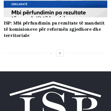
me ligj
Të plotë tekstin e rekomandimeve mund ta lexoni &
ISP: Mbi përfundimin pa rezultate të mandatit
shkarkoni më poshtë:
të komisioneve për reformën zgjedhore dhe
ISP – Rekomandime per Rregulloren e Kuvendit 2022
territoriale