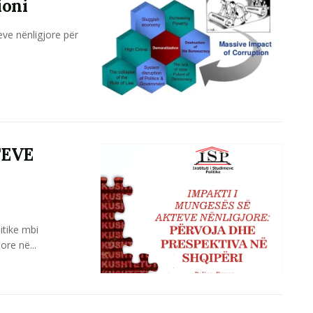
ioni
eve nënligjore për
TEVE
itike mbi
re në...