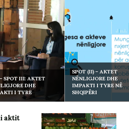
SPOT (II) – AKTET
 – SPOT III: AKTET
NËNLIGJORE DHE
LIGJORE DHE
IMPAKTI I TYRE NË
AKTI I TYRE
SHQIPËRI
i aktit