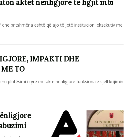
on aktet nënligjore të ligjit mbi
” dhe pritshmëria është që ajo të jetë institucioni ekzekutiv më
IGJORE, IMPAKTI DHE
 ME TO
ëm plotësimi i tyre me akte nënligjore funksionale sjell krijimin
nënligjore
 abuzimi