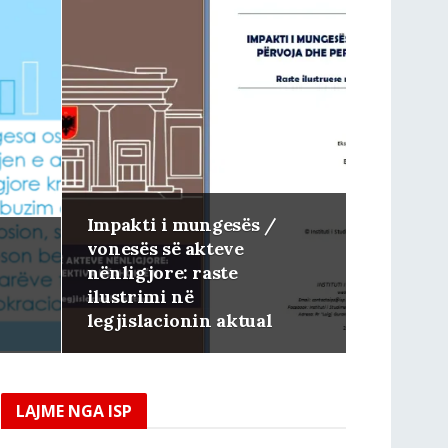
Impakti i mungesës /
vonesës së akteve
nënligjore: raste
ilustrimi në
legjislacionin aktual
LAJME NGA ISP