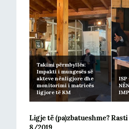
Takimi përmbyllës:
Impakti i mungesës së
akteve nënligjore dhe
ISP
monitorimi i matricës
NËN
ligjore të KM
IMP
Ligje të (pa)zbatueshme? Rasti 
8/2019