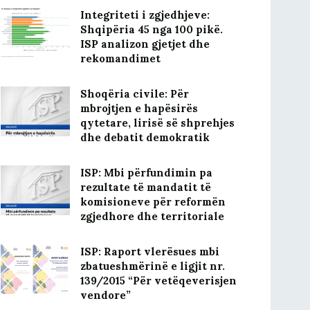
Integriteti i zgjedhjeve:
Shqipëria 45 nga 100 pikë.
ISP analizon gjetjet dhe
rekomandimet
Shoqëria civile: Për
mbrojtjen e hapësirës
qytetare, lirisë së shprehjes
dhe debatit demokratik
ISP: Mbi përfundimin pa
rezultate të mandatit të
komisioneve për reformën
zgjedhore dhe territoriale
ISP: Raport vlerësues mbi
zbatueshmërinë e ligjit nr.
139/2015 “Për vetëqeverisjen
vendore”