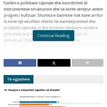
fushën e politikave rajonale dhe koordinimit të
instrumenteve strukturore dhe se është vërejtur vetëm
progres i kufizuar. Shumica e bashkive nuk kanë arritur
të kenë një ekuilibër efektiv në bashkëpunimet dhe
projektet rajonale, si dhe burimet njerëzore vendore
janë ende larg aftësive dhe kapaciteteve për të
Continue Reading
përballuar sfidat prioritare në këtë drejtim.
Sfida e konceptit të zhvillimit rajonal kërkon një qasje të
re reformuese të bashkive dhe strukturave të tjera në
pushtetin vendor si; rritje të aktivizimit dhe informimit
të stafit bashkiak, rritje të projekteve ndër-rajonale në
vend dhe me partnerë ndërkombëtarë brenda BE-së,
Të ngjashme
forcimin e kapaciteteve administrative të bashkive për
hartimin e projekteve dhe pjesëmarrjen me aplikime, si
dhe një raport të ri ndërveprimi dhe koordinimi bazuar
në decentralizimin me pushtetin qendror.