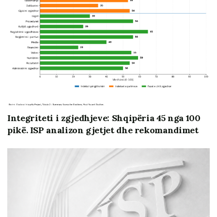
Dokumenti trajton disa aspekte thelbësore të këtij
komponenti: sfidat e decentralizimit financiar dhe
gjendjen e pabarazisë rajonale në Shqipëri. Gjetjet dhe
rekomandimet e tij do të ndihmojnë bashkitë dhe
organet e reja të dala nga zgjedhjet e majit 2023,
institucionet qendrore vendimmarrëse sipas fushës së
përgjegjësisë, si dhe informacionin më cilësor të
qytetarëve, grupeve të interesit dhe aktorëve të tjerë të
përfshirë.
Integriteti i zgjedhjeve: Shqipëria 45 nga 100
pikë. ISP analizon gjetjet dhe rekomandimet