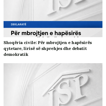
Shoqëria civile: Për mbrojtjen e hapësirës
qytetare, lirisë së shprehjes dhe debatit
demokratik
Konkluzione dhe Rekomandime
Pavarësisht progresit të fundit, dimensioni i