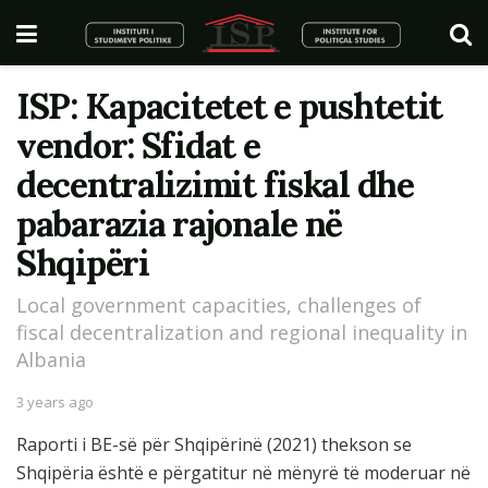
ISP: Kapacitetet e pushtetit
vendor: Sfidat e
decentralizimit fiskal dhe
pabarazia rajonale në
Shqipëri
Local government capacities, challenges of
fiscal decentralization and regional inequality in
Albania
3 years ago
Raporti i BE-së për Shqipërinë (2021) thekson se
Shqipëria është e përgatitur në mënyrë të moderuar në