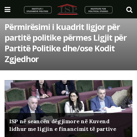
Përmirësimi i kuadrit ligjor për
partitë politike përmes Ligjit për
Partitë Politike dhe/ose Kodit
Zgjedhor
ISP në seancën dëgjimore në Kuvend
lidhur me ligjin e financimit të partive