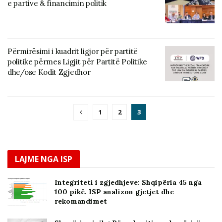
e partive & financimin politik
Përmirësimi i kuadrit ligjor për partitë
politike përmes Ligjit për Partitë Politike
dhe/ose Kodit Zgjedhor
1
2
3
LAJME NGA ISP
Integriteti i zgjedhjeve: Shqipëria 45 nga
100 pikë. ISP analizon gjetjet dhe
rekomandimet