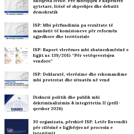
Shoqëria civile: Për mbrojtjen e hapësirës
qytetare, lirisë së shprehjes dhe debatit
demokratik
ISP: Mbi përfundimin pa rezultate të
mandatit të komisioneve për reformën
zgjedhore dhe territoriale
ISP: Raport vlerësues mbi zbatueshmërinë e
ligjit nr. 139/2015 “Për vetëqeverisjen
vendore”
ISP: Deklaratë, vlerësime dhe rekomandime
mbi protestat dhe situatën në vend
Diskursi politik dhe publik mbi
dekriminalizimin & integritetin II (prill-
qershor 2026)
30 organizata, përshirë ISP: Letër Kuvendit
për cilësinë e ligjbërjes në procesin e
integrimit