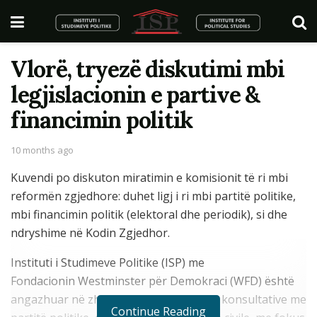
Vlorë, tryezë diskutimi mbi
legjislacionin e partive &
financimin politik
10 months ago
Kuvendi po diskuton miratimin e komisionit të ri mbi
reformën zgjedhore: duhet ligj i ri mbi partitë politike,
mbi financimin politik (elektoral dhe periodik), si dhe
ndryshime në Kodin Zgjedhor.
Instituti i Studimeve Politike (ISP) me
Fondacionin Westminster për Demokraci (WFD) është
angazhuar në zhvillimin e disa tryezave konsultative me
Continue Reading