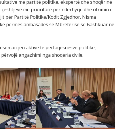
ultative me partitë politike, ekspertë dhe shoqërinë
 e çështjeve më prioritare për ndërhyrje dhe ofrimin e
t për Partitë Politike/Kodit Zgjedhor. Nisma
anike përmes ambasadës së Mbretërisë së Bashkuar në
esëmarrjen aktive të përfaqësuesve politikë,
përvojë angazhimi nga shoqëria civile.