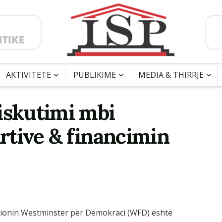
AKTIVITETE
PUBLIKIME
MEDIA & THIRRJE
iskutimi mbi
artive & financimin
dacionin Westminster për Demokraci (WFD) është