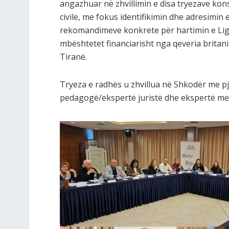
angazhuar në zhvillimin e disa tryezave kons
civile, me fokus identifikimin dhe adresimin
rekomandimeve konkrete për hartimin e Ligji
mbështetet financiarisht nga qeveria brit
Tiranë.
Tryeza e radhës u zhvillua në Shkodër me pj
pedagogë/ekspertë juristë dhe ekspertë me 