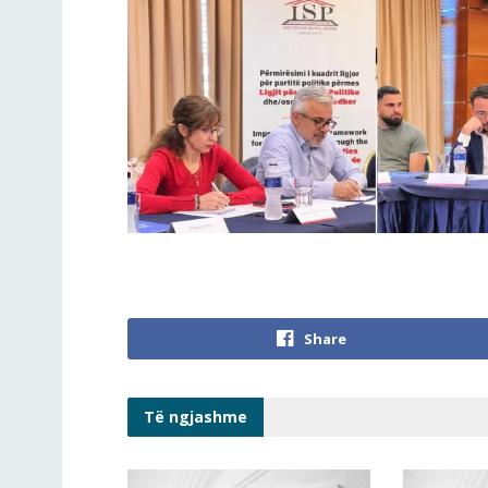
Share
Të ngjashme