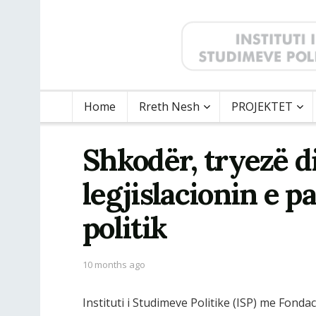
Home
Rreth Nesh
PROJEKTET
Shkodër, tryezë d
legjislacionin e p
politik
10 months ago
Instituti i Studimeve Politike (ISP) me Fon