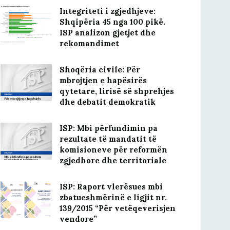
Integriteti i zgjedhjeve:
Shqipëria 45 nga 100 pikë.
ISP analizon gjetjet dhe
rekomandimet
Shoqëria civile: Për
mbrojtjen e hapësirës
qytetare, lirisë së shprehjes
dhe debatit demokratik
ISP: Mbi përfundimin pa
rezultate të mandatit të
komisioneve për reformën
zgjedhore dhe territoriale
ISP: Raport vlerësues mbi
zbatueshmërinë e ligjit nr.
139/2015 “Për vetëqeverisjen
vendore”