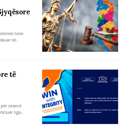
Gjyqësore
sistemin tonë
kuar në...
re të
t për seancë
iciuar nga...