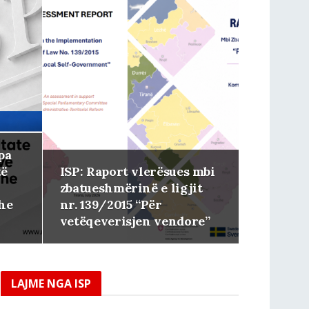
pa
të
ISP: Raport vlerësues mbi
zbatueshmërinë e ligjit
he
nr. 139/2015 “Për
vetëqeverisjen vendore”
LAJME NGA ISP