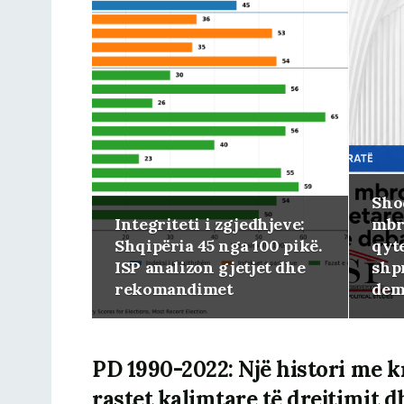
Shoq
Integriteti i zgjedhjeve:
mbr
Shqipëria 45 nga 100 pikë.
qyte
ISP analizon gjetjet dhe
shp
rekomandimet
dem
PD 1990-2022: Një histori me k
rastet kalimtare të drejtimit d