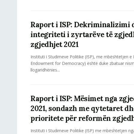
Raport i ISP: Dekriminalizimi 
integriteti i zyrtarëve të zgjed
zgjedhjet 2021
Instituti i Studimeve Politike (ISP), me mbështetjen 
Endowment for Democracy) është duke zbatuar nism
llogaridhënies...
Raport i ISP: Mësimet nga zgje
2021, sondazh me qytetaret dh
prioritete për reformën zgjed
Instituti i Studimeve Politike (ISP) me mbështetjen ng