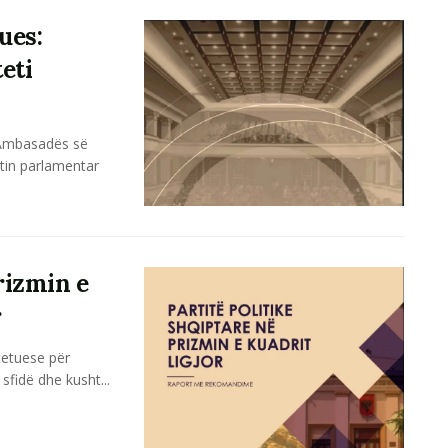
ues:
eti
e Ambasadës së
tin parlamentar
rizmin e
r
tetuese për
sfidë dhe kusht...