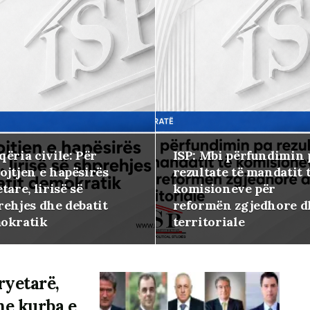
ëria civile: Për
ISP: Mbi përfundimin 
ojtjen e hapësirës
rezultate të mandatit 
tare, lirisë së
komisioneve për
rehjes dhe debatit
reformën zgjedhore d
okratik
territoriale
ryetarë,
he kurba e