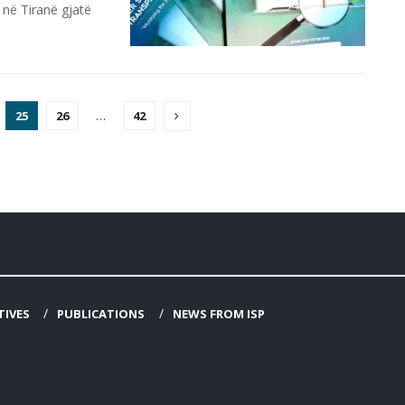
në Tiranë gjatë
25
26
…
42
TIVES
PUBLICATIONS
NEWS FROM ISP