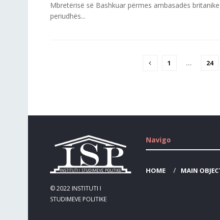
Mbretërisë së Bashkuar përmes ambasadës britanike 
periudhës...
1
…
24
Navigo
HOME
MAIN OBJEC
© 2022
INSTITUTI I
STUDIMEVE POLITIKE