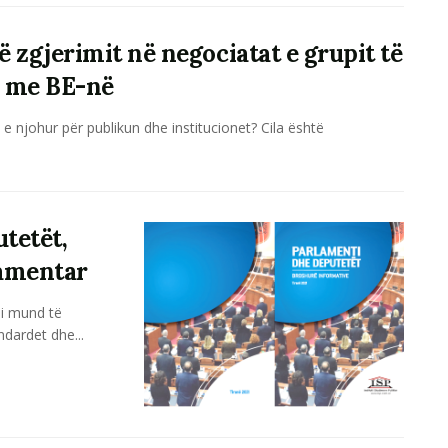
ë zgjerimit në negociatat e grupit të
ë me BE-në
 e njohur për publikun dhe institucionet? Cila është
tetët,
lamentar
Si mund të
ndardet dhe...