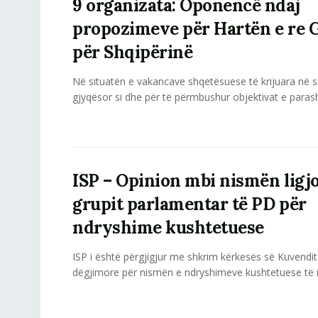
9 organizata: Oponencë ndaj
propozimeve për Hartën e re 
për Shqipërinë
Në situatën e vakancave shqetësuese të krijuara në 
gjyqësor si dhe për të përmbushur objektivat e parashi
ISP – Opinion mbi nismën ligjo
grupit parlamentar të PD për
ndryshime kushtetuese
ISP i është përgjigjur me shkrim kërkesës së Kuvendi
dëgjimore për nismën e ndryshimeve kushtetuese të in