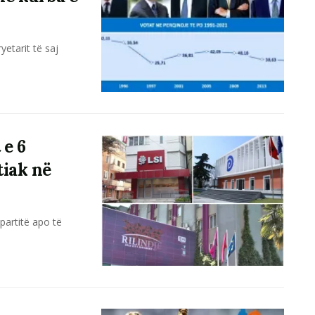
yetarit të saj
 e 6
tiak në
 partitë apo të