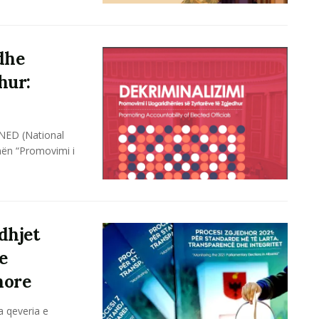
dhe
hur:
e NED (National
ën “Promovimi i
dhjet
e
hore
a qeveria e