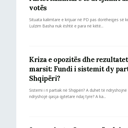
votës
Situata kalimtare e krijuar në PD pas dorëheqjes së kr
Lulzim Basha nuk është e para në këtë...
Kriza e opozitës dhe rezultatet
marsit: Fundi i sistemit dy par
Shqipëri?
Sistemi i ri partiak në Shqipëri? A duhet të ndryshojnë
ndryshojë qasja qytetare ndaj tyre? A ka...