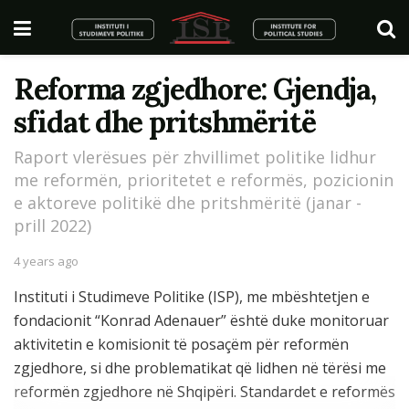
Reforma zgjedhore: Gjendja,
sfidat dhe pritshmëritë
Raport vlerësues për zhvillimet politike lidhur
me reformën, prioritetet e reformës, pozicionin
e aktoreve politikë dhe pritshmëritë (janar -
prill 2022)
4 years ago
Instituti i Studimeve Politike (ISP), me mbështetjen e
fondacionit “Konrad Adenauer” është duke monitoruar
aktivitetin e komisionit të posaçëm për reformën
zgjedhore, si dhe problematikat që lidhen në tërësi me
reformën zgjedhore në Shqipëri. Standardet e reformës