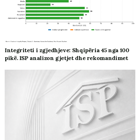
Reforma
Integriteti i zgjedhjeve: Shqipëria 45 nga 100
pikë. ISP analizon gjetjet dhe rekomandimet
aktuale zgjedhore nuk ka nisur, ndonëse ka qenë një
prej temave më prioritare në ligjërimin politik në nisje
të legjislaturës aktuale parlamentare. Krahas
rekomandimeve të ODIHR/OSBE, rekomandimeve të
Këshillit të Evropës, si dhe rekomandimeve të KQZ, janë
të listuara edhe rekomandime të shumta të shoqërisë
civile, kryesisht të organizatave të specializuara në
fushën e zgjedhjeve, si dhe rekomandimet e kërkesat e