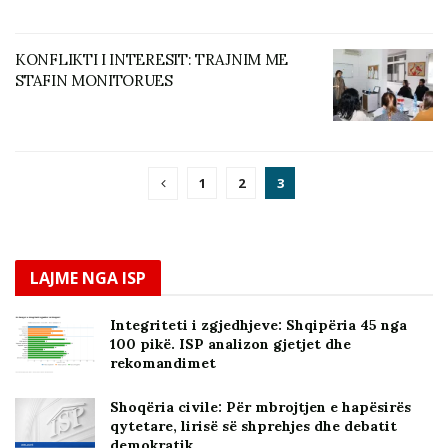
KONFLIKTI I INTERESIT: TRAJNIM ME
STAFIN MONITORUES
1
2
3
LAJME NGA ISP
Integriteti i zgjedhjeve: Shqipëria 45 nga
100 pikë. ISP analizon gjetjet dhe
rekomandimet
Shoqëria civile: Për mbrojtjen e hapësirës
qytetare, lirisë së shprehjes dhe debatit
demokratik