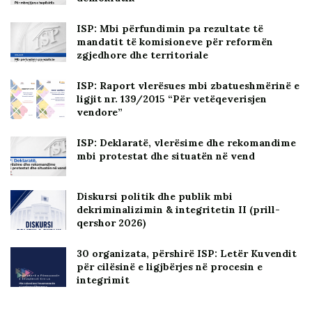
ISP: Mbi përfundimin pa rezultate të
mandatit të komisioneve për reformën
zgjedhore dhe territoriale
ISP: Raport vlerësues mbi zbatueshmërinë e
ligjit nr. 139/2015 “Për vetëqeverisjen
vendore”
ISP: Deklaratë, vlerësime dhe rekomandime
mbi protestat dhe situatën në vend
Diskursi politik dhe publik mbi
dekriminalizimin & integritetin II (prill-
qershor 2026)
30 organizata, përshirë ISP: Letër Kuvendit
për cilësinë e ligjbërjes në procesin e
integrimit