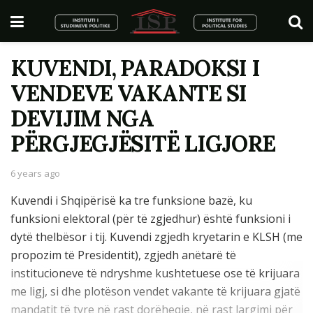
KUVENDI, PARADOKSI I
VENDEVE VAKANTE SI
DEVIJIM NGA
PËRGJEGJËSITË LIGJORE
6 years ago
Kuvendi i Shqipërisë ka tre funksione bazë, ku
funksioni elektoral (për të zgjedhur) është funksioni i
dytë thelbësor i tij. Kuvendi zgjedh kryetarin e KLSH (me
propozim të Presidentit), zgjedh anëtarë të
institucioneve të ndryshme kushtetuese ose të krijuara
me ligj, si dhe plotëson vendet vakante të krijuara gjatë
mandatit të tyre në rast dorëheqje, në rast largimi për