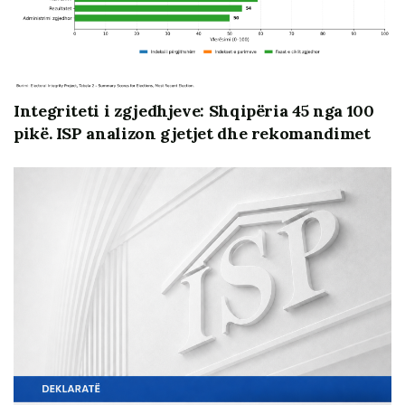
kandidatët në seancë plenare brenda një jave nga
paraqitja e raportit të komisionit përkatës dhe jo më
vonë se 30 ditë nga mbarimi i mandatit ose nga data e
shkarkimit”.
Integriteti i zgjedhjeve: Shqipëria 45 nga 100
pikë. ISP analizon gjetjet dhe rekomandimet
Në monitorimin e Institutit të Studimeve Politike (ISP)