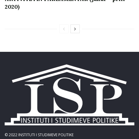
muaj pas pranimit të faturës tatimore, shoqeruar
2020)
nga kartela e levizjes . nëpërmjet transfertës
bankare në numrin e llogarisë të subjektit ofrues
ose cash.
Afati kohor për dorëzimin e ofertave ose
kërkesave për pjesëmarrje: datë 25.02.2019, ora
14:00, në adresën e email-it ose pranë zyrave të
ISP-së.
Afati kohor për hapjen e ofertave ose kërkesave
për pjesëmarrje: datë 26.02.2019, ora 14:00, tek
zyrat e ISP-së.
Faleminderit për mirëkuptimin,
© 2022
INSTITUTI I STUDIMEVE POLITIKE