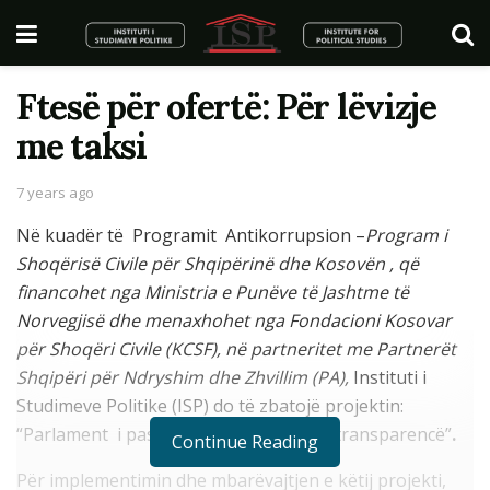
Ftesë për ofertë: Për lëvizje
me taksi
7 years ago
Në kuadër të Programit Antikorrupsion –
Program i
Shoqërisë Civile për Shqipërinë dhe Kosovën , që
financohet nga Ministria e Punëve të Jashtme të
Norvegjisë dhe menaxhohet nga Fondacioni Kosovar
për Shoqëri Civile (KCSF), në partneritet me Partnerët
Shqipëri për Ndryshim dhe Zhvillim (PA),
Instituti i
Studimeve Politike (ISP) do të zbatojë projektin:
“Parlament i pastër: llogaridhënie dhe transparencë”
.
Continue Reading
Për implementimin dhe mbarëvajtjen e këtij projekti,