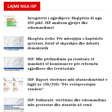
LAJME NGA ISP
Integriteti i zgjedhjeve: Shqipëria 45 nga
100 pikë. ISP analizon gjetjet dhe
rekomandimet
Shoqëria civile: Për mbrojtjen e hapësirës
qytetare, lirisë së shprehjes dhe debatit
demokratik
ISP: Mbi përfundimin pa rezultate të
mandatit të komisioneve për reformën
zgjedhore dhe territoriale
ISP: Raport vlerësues mbi zbatueshmërinë e
ligjit nr. 139/2015 “Për vetëqeverisjen
vendore”
ISP: Deklaratë, vlerësime dhe rekomandime
mbi protestat dhe situatën në vend