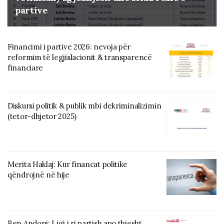
partive
Financimi i partive 2026: nevoja për
reformim të legjislacionit & transparencë
financiare
Diskursi politik & publik mbi dekriminalizimin
(tetor-dhjetor 2025)
Merita Haklaj: Kur financat politike
qëndrojnë në hije
Ben Andoni: Ligj i ri partish apo thjesht