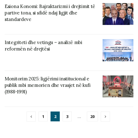
Esiona Konomi: Bajraktarizmi i drejtimit të
partive tona, si sfidë ndaj ligjit dhe
standardeve
Integriteti dhe vetingu – analizë mbi
reformën në drejtësi
Monitorim 2025: ligjërimi institucional e
publik mbi memorien dhe vrasjet në kufi
(1988-1991)
1
2
3
…
20