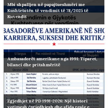
Mbi shpalljen në papajtueshmëri me
Kushtetutën të vendimit të 78/2025 të
Kuvendit
Ambasadorët amerikane nga 1991: Tiparet,
bilanci dhe pritshmëritë
Zgjedhjet në PD 1991-2026: Një histori
votimesh/zgjedhjesh dhe sfida reale e