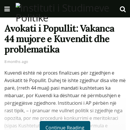
Avokati i Popullit: Vakanca
44 mujore e Kuvendit dhe
problematika
8 months ago
Kuvendi është në proces finalizues për zgjedhjen e
Avokatit të Popullit. Duhej të ishte zgjedhur disa vite më
parë, (rreth 44 muaj) pasi mandati kushtetues ka
mbaruar, por Kuvendi ka dështuar në përmbushjen e
përgjegjësve zgjedhore. Institucioni i AP përbën një
rast tipik, – i pranuar me vullnet politik si zgjedhje nga
opozita, por me procedurë konkurrimi e meritokraci
(sipas Kushtetutës), – prej disa vitesh formula e
Continue Reading