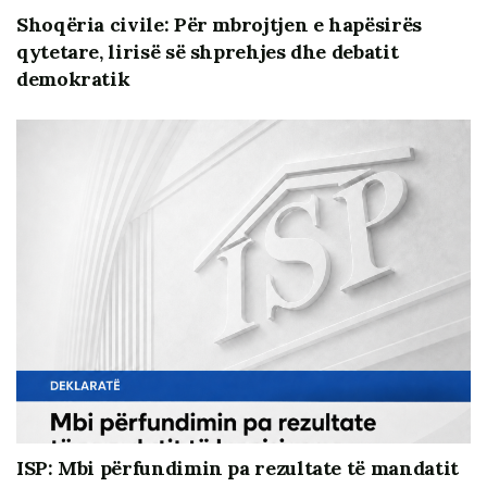
Shoqëria civile: Për mbrojtjen e hapësirës
dhe mënyrës së ushtrimit të funksionit zgjedhor nga
qytetare, lirisë së shprehjes dhe debatit
Kuvendi i Shqipërisë
.
demokratik
ISP: Mbi përfundimin pa rezultate të mandatit