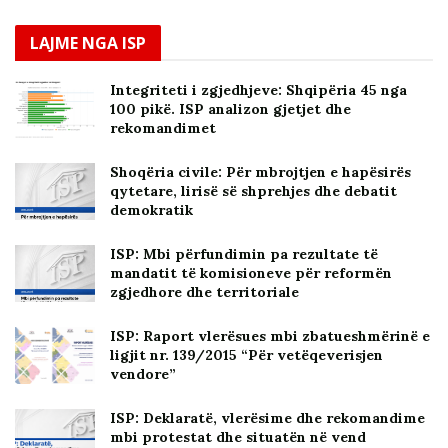
LAJME NGA ISP
Integriteti i zgjedhjeve: Shqipëria 45 nga
100 pikë. ISP analizon gjetjet dhe
rekomandimet
Shoqëria civile: Për mbrojtjen e hapësirës
qytetare, lirisë së shprehjes dhe debatit
demokratik
ISP: Mbi përfundimin pa rezultate të
mandatit të komisioneve për reformën
zgjedhore dhe territoriale
ISP: Raport vlerësues mbi zbatueshmërinë e
ligjit nr. 139/2015 “Për vetëqeverisjen
vendore”
ISP: Deklaratë, vlerësime dhe rekomandime
mbi protestat dhe situatën në vend