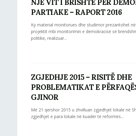
NJË VIT I BRISHTË PËR DEM
PARTIAKE – RAPORT 2016
Ky material monitorues dhe studimor prezantohet në
projektit mbi monitorimin e demokracisë së brendshm
politike, realizuar...
ZGJEDHJE 2015 – RISITË DHE
PROBLEMATIKAT E PËRFAQË
GJINOR
Më 21 qershor 2015 u zhvilluan zgjedhjet lokale në Shq
zgjedhjet e para lokale në kuadër të reformës...