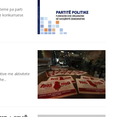
steme pa parti
te konkurruese.
itive me aktivitete
e...