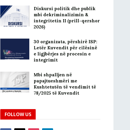
Diskursi politik dhe publik
mbi dekriminalizimin &
integritetin II (prill-qershor
2026)
30 organizata, përshirë ISP:
Letër Kuvendit për cilësinë
e ligjbërjes në procesin e
integrimit
Mbi shpalljen në
papajtueshmëri me
Kushtetutën të vendimit të
78/2025 të Kuvendit
FOLLOW US