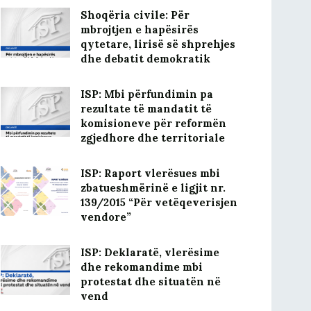
Shoqëria civile: Për
mbrojtjen e hapësirës
qytetare, lirisë së shprehjes
dhe debatit demokratik
ISP: Mbi përfundimin pa
rezultate të mandatit të
komisioneve për reformën
zgjedhore dhe territoriale
ISP: Raport vlerësues mbi
zbatueshmërinë e ligjit nr.
139/2015 “Për vetëqeverisjen
vendore”
ISP: Deklaratë, vlerësime
dhe rekomandime mbi
protestat dhe situatën në
vend