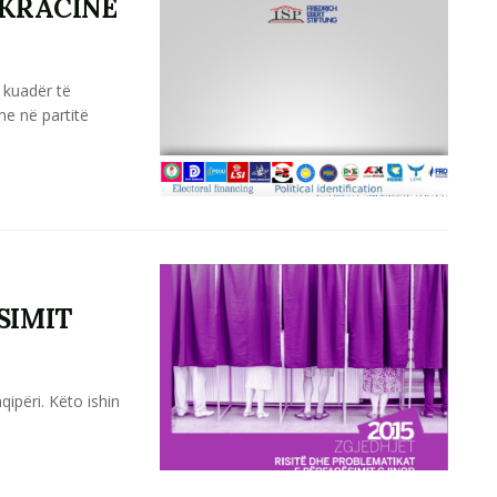
OKRACINË
 kuadër të
e në partitë
SIMIT
ipëri. Këto ishin