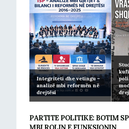
Stu
kufi
Integriteti dhe vetingu –
poli
analizë mbi reformën në
mod
drejtësi
drej
PARTITE POLITIKE: BOTIM S
MBI ROLIN E FUNKSIONIN