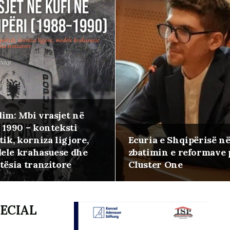
dim: Mbi vrasjet në
 1990 – konteksti
tik, korniza ligjore,
Ecuria e Shqipërisë n
ele krahasuese dhe
zbatimin e reformave 
tësia tranzitore
Cluster One
PECIAL