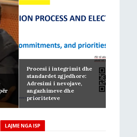
Procesi i integrimit dhe
standardet zgjedhore:
ë
Adresimi i nevojave,
për
angazhimeve dhe
prioriteteve
LAJME NGA ISP