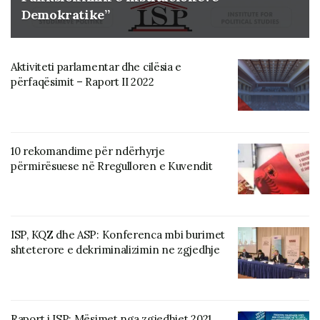
Demokratike”
Aktiviteti parlamentar dhe cilësia e
përfaqësimit – Raport II 2022
10 rekomandime për ndërhyrje
përmirësuese në Rregulloren e Kuvendit
ISP, KQZ dhe ASP: Konferenca mbi burimet
shteterore e dekriminalizimin ne zgjedhje
Raport i ISP: Mësimet nga zgjedhjet 2021,