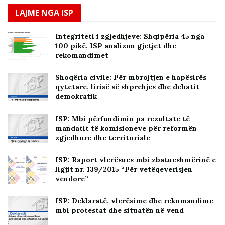
LAJME NGA ISP
Integriteti i zgjedhjeve: Shqipëria 45 nga
100 pikë. ISP analizon gjetjet dhe
rekomandimet
Shoqëria civile: Për mbrojtjen e hapësirës
qytetare, lirisë së shprehjes dhe debatit
demokratik
ISP: Mbi përfundimin pa rezultate të
mandatit të komisioneve për reformën
zgjedhore dhe territoriale
ISP: Raport vlerësues mbi zbatueshmërinë e
ligjit nr. 139/2015 “Për vetëqeverisjen
vendore”
ISP: Deklaratë, vlerësime dhe rekomandime
mbi protestat dhe situatën në vend