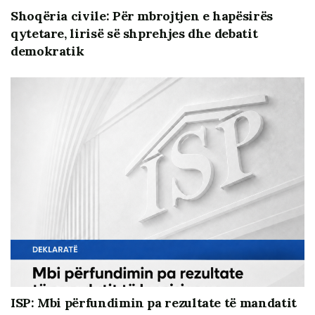
konkurrencës reale dhe aftësisë, ndryshe nga praktika
Shoqëria civile: Për mbrojtjen e hapësirës
e zgjedhjeve të sforcuara të individëve vetëm “me letra
qytetare, lirisë së shprehjes dhe debatit
në rregull”.
demokratik
Në prezantim ISP prezantoi shqetësime, sugjerime dhe
ISP: Mbi përfundimin pa rezultate të mandatit
rekomandime të tjera konkrete, të cilat në mënyrë më