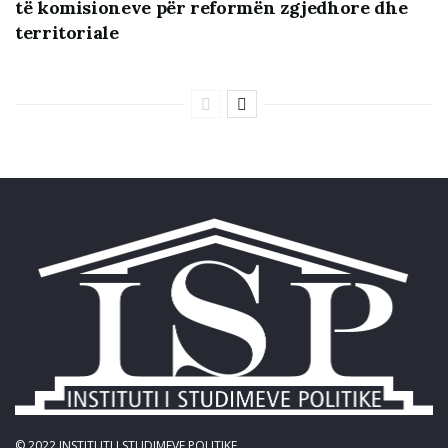
të komisioneve për reformën zgjedhore dhe
të detajuar janë reflektuar në materialin e mëposhtëm:
territoriale
ISP – Opinion per ndryshimet kushtetuese – vetingu
12-11-2021
© 2022
INSTITUTI I STUDIMEVE POLITIKE