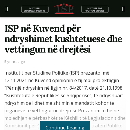
ISP në Kuvend për
ndryshimet kushtetuese dhe
vettingun në drejtësi
5 years ago
Institutit për Studime Politike (ISP) prezantoi më
12.11.2021 në Kuvend opinionin e tij mbi projektligjin
“Për një ndryshim në ligjin nr. 84/2017, datë 21.10.1998
“Kushtetuta e Republikës së Shqipërisë”, të ndryshuar”,
ndryshim që lidhet me shtimin e mandatit kohor të
organeve të vettingut në drejtësi. Prezantimi u bë në
mbledhjen e përbashkët të Këshillit të Legjislacionit dhe
Komisionit për Çështjet Ligjore, Administratën Publike
Continue Reading