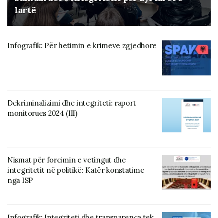
lartë
Infografik: Për hetimin e krimeve zgjedhore
Dekriminalizimi dhe integriteti: raport
monitorues 2024 (III)
Nismat për forcimin e vetingut dhe
integritetit në politikë: Katër konstatime
nga ISP
Infografik: Integriteti dhe transparenca tek