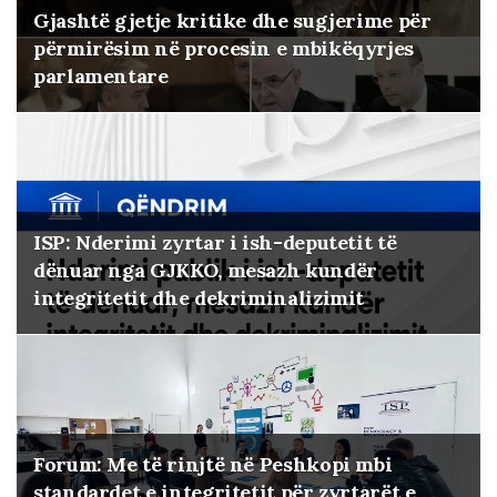
Gjashtë gjetje kritike dhe sugjerime për
përmirësim në procesin e mbikëqyrjes
parlamentare
ISP: Nderimi zyrtar i ish-deputetit të
dënuar nga GJKKO, mesazh kundër
integritetit dhe dekriminalizimit
Forum: Me të rinjtë në Peshkopi mbi
standardet e integritetit për zyrtarët e