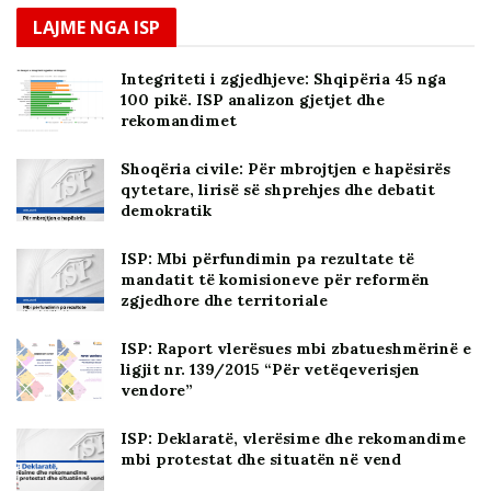
LAJME NGA ISP
Integriteti i zgjedhjeve: Shqipëria 45 nga
100 pikë. ISP analizon gjetjet dhe
rekomandimet
Shoqëria civile: Për mbrojtjen e hapësirës
qytetare, lirisë së shprehjes dhe debatit
demokratik
ISP: Mbi përfundimin pa rezultate të
mandatit të komisioneve për reformën
zgjedhore dhe territoriale
ISP: Raport vlerësues mbi zbatueshmërinë e
ligjit nr. 139/2015 “Për vetëqeverisjen
vendore”
ISP: Deklaratë, vlerësime dhe rekomandime
mbi protestat dhe situatën në vend