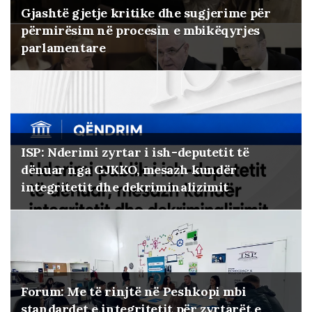
Gjashtë gjetje kritike dhe sugjerime për
përmirësim në procesin e mbikëqyrjes
parlamentare
ISP: Nderimi zyrtar i ish-deputetit të
dënuar nga GJKKO, mesazh kundër
integritetit dhe dekriminalizimit
Forum: Me të rinjtë në Peshkopi mbi
standardet e integritetit për zyrtarët e