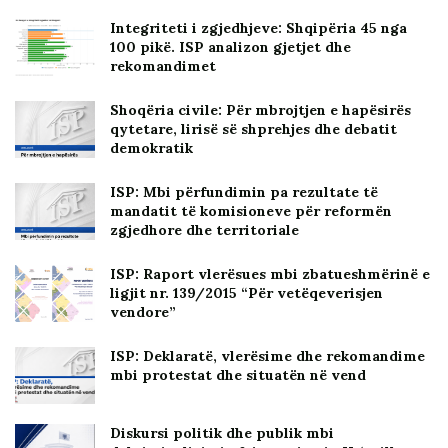
Integriteti i zgjedhjeve: Shqipëria 45 nga
100 pikë. ISP analizon gjetjet dhe
rekomandimet
Shoqëria civile: Për mbrojtjen e hapësirës
qytetare, lirisë së shprehjes dhe debatit
demokratik
ISP: Mbi përfundimin pa rezultate të
mandatit të komisioneve për reformën
zgjedhore dhe territoriale
ISP: Raport vlerësues mbi zbatueshmërinë e
ligjit nr. 139/2015 “Për vetëqeverisjen
vendore”
ISP: Deklaratë, vlerësime dhe rekomandime
mbi protestat dhe situatën në vend
Diskursi politik dhe publik mbi