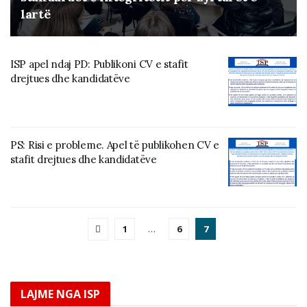
lartë
ISP apel ndaj PD: Publikoni CV e stafit
drejtues dhe kandidatëve
PS: Risi e probleme. Apel të publikohen CV e
stafit drejtues dhe kandidatëve
1
…
6
7
LAJME NGA ISP