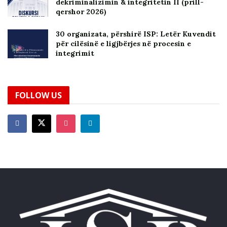
dekriminalizimin & integritetin II (prill-
qershor 2026)
30 organizata, përshirë ISP: Letër Kuvendit
për cilësinë e ligjbërjes në procesin e
integrimit
FOLLOW US