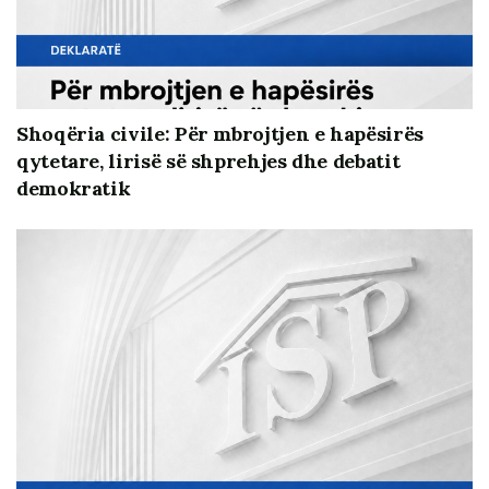
vendimmarrje për kontrastin midis akteve apo
mungesën e qartësisë së tyre.
“Shteti” vijon të jetë punëdhënësi kryesor në vend,
Shoqëria civile: Për mbrojtjen e hapësirës
burimi më i rëndësishëm financiar dhe faktori më
qytetare, lirisë së shprehjes dhe debatit
me ndikim në publik. Për këtë arsye burimet
demokratik
shtetërore përbëjnë edhe burimin kryesor të
ndikimit politik, elektoral, financiar dhe
administrativ.
Kandidimi në zgjedhje i 98% të qeverisë, drejtuesve
të enteve kryesore publike, si dhe i disa kryetarëve
të bashkive apo drejtuesve të tjerë të rëndësishëm
në nivel lokal e bën të pashmangshme konfliktin e
interesit midis kandidimit dhe burimeve në
dispozicion. Legjislacioni nuk mund të përcaktojë
të gjitha detajet e sjelljes, por parimi ndalues dhe