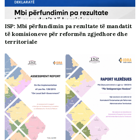
kufizues synon të ndikojë te vullneti politik dhe
maturia insitucionale.
ISP: Mbi përfundimin pa rezultate të mandatit
Qeveria planifikoi në mënyrë strategjike gjatë
të komisioneve për reformën zgjedhore dhe
gjithë vitit 2024 aktivitete, investime dhe elementë
territoriale
të tjerë të ndikimit elektoral, të cilat duke qenë të
planifikuara, u lejuan për tu zhvilluan gjatë
periudhës kufizuese pas 11 janarit. Ndonëse
ligjërisht lejohet, praktika të tilla përbëjnë cenim të
standardeve etike, të integritetit dhe barazisë së
garës.
Qeveria nuk ka një mekanizëm brenda saj që
monitoron dhe parandalon rastet e abuzimit me
burimet shtetërore, përgjegjësia në këtë aspekt e
KQZ e mbingarkon këtë të fundit, ndërkohë që
institucioni nuk ka të gjitha burimet njerëzore dhe