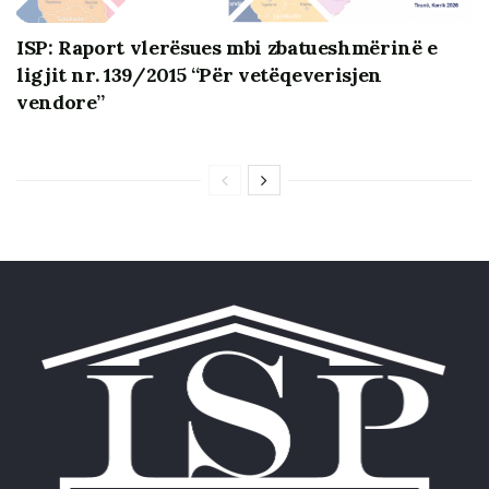
administrative në dispozicion për të kontrolluar
një pushtet shumë më të madh.
ISP: Raport vlerësues mbi zbatueshmërinë e
ligjit nr. 139/2015 “Për vetëqeverisjen
Partitë që kanë akses në burimet shtetërore
vendore”
vijojnë t’i përdorin masivisht ato, sidomos në
aktivitete që lidhen me votimin e diasporës dhe në
aktivitete të titullaëve të institucioneve (ministrive
apo bashkive).
Vija e hollë që ndan agjenden e përditshme të
qeverisjes me agjendën me fokus elektoral, e
vështirëson mekanizmin e monitorimit dhe hetimit
për rastet e denoncuara, si dhe provokon
diskutime mbi kufijtë e lejuar të kufizimeve. Nga
ana tjetër, nisma si ajo e sjelljes në Shqipëri të Giro
d’Italia në ditën e zgjedhjeve janë tregues
shqetësues sesi një aktivitet i përmasave të tilla me
ndikim në marrëdhëniet publike dhe me ndikimin