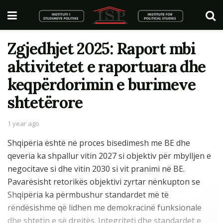
Zgjedhjet 2025: Raport mbi
aktivitetet e raportuara dhe
keqpërdorimin e burimeve
shtetërore
1 year ago
Shqipëria është në proces bisedimesh me BE dhe
qeveria ka shpallur vitin 2027 si objektiv për mbylljen e
negocitave si dhe vitin 2030 si vit pranimi në BE.
Pavarësisht retorikës objektivi zyrtar nënkupton se
Shqipëria ka përmbushur standardet më të
rëndësishme që lidhen me demokracinë funksionale
dhe shtetin e së drejtës. Integriteti dhe standardet e