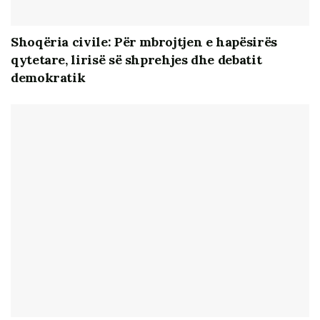
partizane dhe klanore të politikës me krimin e
organizuar. Procedimi nga SPAK dhe sanksionet
Shoqëria civile: Për mbrojtjen e hapësirës
ndërkombëtare kanë minuar pozitën politike të
qytetare, lirisë së shprehjes dhe debatit
disa ish-zyrtarëve apo zyrtarëve të lartë në Durrës,
demokratik
Tiranë, Elbasan dhe Shkodër. Largimi i këtyre
individëve nga skena politike ka krijuar kushte më
të favorshme për një proces zgjedhor me
standarde më demokratike dhe kandidatë me
integritet. Megjithatë, ekziston rreziku që lidhjet
informale mes politikës, korrupsionit dhe krimit të
influencojnë zgjedhjet parlamentare 2025.
Zyrtarë dhe ish-zyrtarë të lartë të mazhorancës
janë proceduar dhe dënuar nga organet e reja të
drejtësisë. Ndërsa PS nuk është angazhuar në një
luftë të hapur me sistemin e drejtësisë, ajo ka
ndërmarrë disa hapa konkretë siç është ngritja e
një
komisioni të posaçëm parlamentar
për të