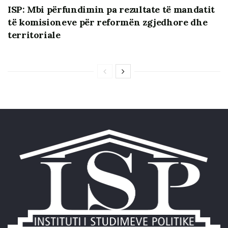
ISP: Mbi përfundimin pa rezultate të mandatit
ngushtuar hapësirën e veprimit të SPAK. Ndërsa
të komisioneve për reformën zgjedhore dhe
mazhoranca ka larguar nga pozitat politike kyçe
territoriale
disa nga zyrtarët e saj të lartë të proceduar apo
dyshuar për korrupsion, ajo do të vijojë të përdorë
burimet shtetërore dhe lidhjet informale për të
siguruar avantazh elektoral në zgjedhje.
Dy udhëheqësit e opozitës parlamentare, ish-
kryeministri Berisha dhe ish-presidenti Meta janë
proceduar penalisht nga organet e reja të
drejtësisë. Kjo e ka futur opozitën në një kurs
përplasjesh të hapura me SPAK dhe faktorin
ndërkombëtar që ka mbështetur reformën. Sulmet
e opozitës ndaj drejtësisë dhe përplasja me
faktorin perëndimor në Tiranë mund të
margjinalizojë pozitën e PD dhe PL në zgjedhjet
parlamentare. Vendosmëria për të shkuar në
zgjedhje me drejtues politik nën sanksione dhe