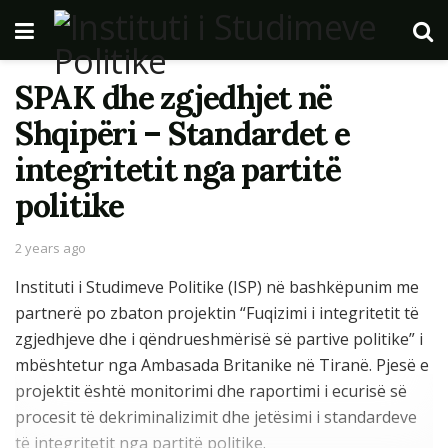
SPAK dhe zgjedhjet në
Shqipëri – Standardet e
integritetit nga partitë
politike
2 years ago
Instituti i Studimeve Politike (ISP) në bashkëpunim me
partnerë po zbaton projektin “Fuqizimi i integritetit të
zgjedhjeve dhe i qëndrueshmërisë së partive politike” i
mbështetur nga Ambasada Britanike në Tiranë. Pjesë e
projektit është monitorimi dhe raportimi i ecurisë së
procesit të dekriminalizimit dhe jetësimi i standardeve
të integritetit nga partitë politike.