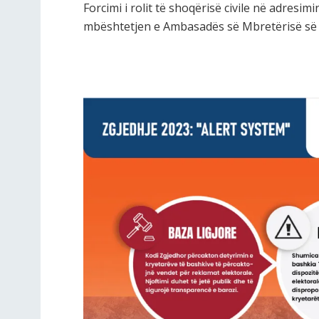
Forcimi i rolit të shoqërisë civile në adresimi
mbështetjen e Ambasadës së Mbretërisë së V