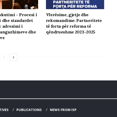
skutimi – Procesi i
Vlerësime, gjetje dhe
t dhe standardet
rekomandime: Partneritete
: adresimi i
të forta për reforma të
 angazhimeve dhe
qëndrueshme 2023-2025
eve
TIVES
PUBLICATIONS
NEWS FROM ISP