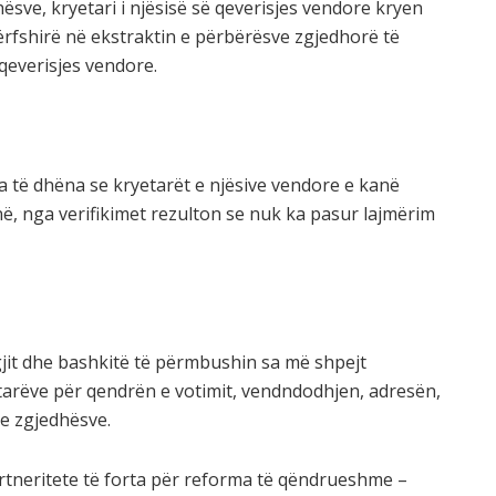
ësve, kryetari i njësisë së qeverisjes vendore kryen
rfshirë në ekstraktin e përbërësve zgjedhorë të
qeverisjes vendore.
ka të dhëna se kryetarët e njësive vendore e kanë
në, nga verifikimet rezulton se nuk ka pasur lajmërim
gjit dhe bashkitë të përmbushin sa më shpejt
etarëve për qendrën e votimit, vendndodhjen, adresën,
 e zgjedhësve.
artneritete të forta për reforma të qëndrueshme –