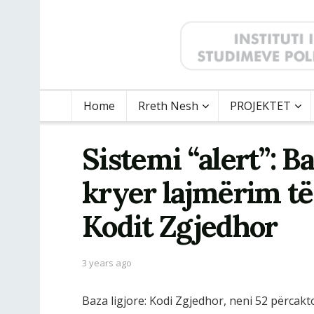
Home
Rreth Nesh
PROJEKTET
Sistemi “alert”: 
kryer lajmërim të
Kodit Zgjedhor
3 years ago
Baza ligjore: Kodi Zgjedhor, neni 52 përcakt