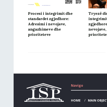
Procesi i integrimit dhe
Tryezë di
standardet zgjedhore:
integrimi
Adresimi i nevojave,
zgjedhore
angazhimeve dhe
nevojave,
prioriteteve
prioritet
Navigo
HOME
MAIN OBJEC