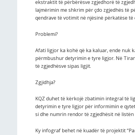
ekstraktit të përbërësve zgjedhorë të zgjedh
lajmërimin me shkrim për çdo zgjedhës të pë
qendrave të votimit në njësinë përkatëse të 
Problemi?
Afati ligjor ka kohë që ka kaluar, ende nuk 
përmbushur detyrimin e tyre ligjor. Në Tira
të zgjedhësve sipas ligjit.
Zgjidhja?
KQZ duhet të kërkojë zbatimin integral të li
detyrimin e tyre ligjor për informimin e qyt
si dhe numrin rendor të zgjedhësit në listën
Ky infograf behet në kuadër të projektit “P