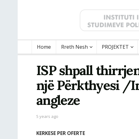
Home
Rreth Nesh
PROJEKTET
ISP shpall thirrj
një Përkthyesi /I
angleze
5 years ago
KERKESE PER OFERTE