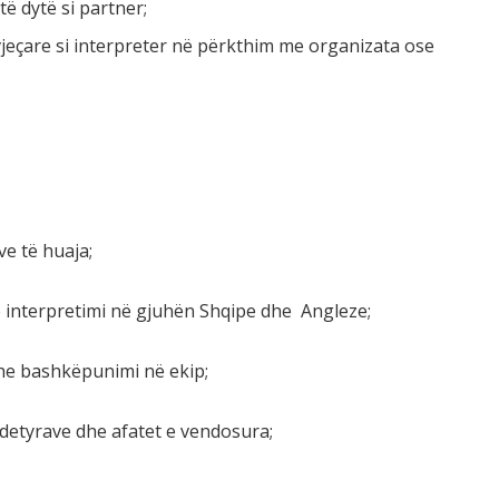
ë dytë si partner;
vjeçare si interpreter në përkthim me organizata ose
ve të huaja;
 interpretimi në gjuhën Shqipe dhe Angleze;
he bashkëpunimi në ekip;
 detyrave dhe afatet e vendosura;