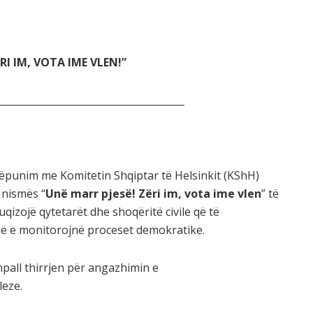
RI IM, VOTA IME VLEN!”
______________________________________
hkëpunim me Komitetin Shqiptar të Helsinkit (KShH)
 nismës “
Unë marr pjesë! Zëri im, vota ime vlen
” të
izojë qytetarët dhe shoqëritë civile që të
ë e monitorojnë proceset demokratike.
shpall thirrjen për angazhimin e
leze.