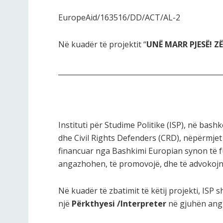
EuropeAid/163516/DD/ACT/AL-2
Në kuadër të projektit “
UNË MARR PJESË! ZË
_______________________________________________
Instituti për Studime Politike (ISP), në bas
dhe Civil Rights Defenders (CRD), nëpërmjet
financuar nga Bashkimi Europian synon të fuq
angazhohen, të promovojë, dhe të advokojn
Në kuadër të zbatimit të këtij projekti, ISP 
një
Përkthyesi /Interpreter
në gjuhën ang