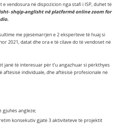
e vendosura në dispozicion nga stafi i ISP, duhet të
sht- shqip-anglisht në platformë online zoom for
dio.
sultime me pjesëmarrjen e 2 eksperteve të huaj si
r 2021, datat dhe ora e të cilave do të vendoset në
lët janë të interesuar për t’u angazhuar si përkthyes
ë aftësisë individuale, dhe aftësisë profesionale në
ë gjuhës angleze;
etim konsekutiv gjatë 3 aktiviteteve të projektit