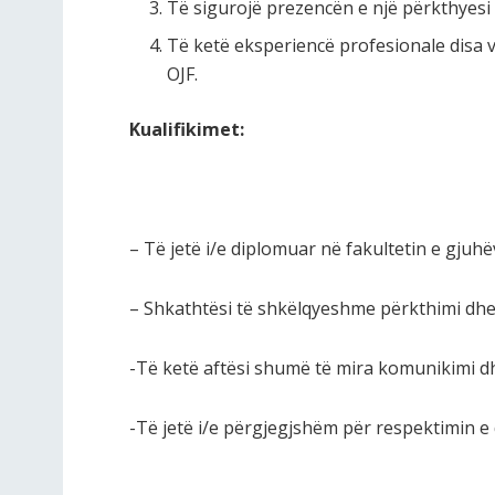
Të sigurojë prezencën e një përkthyesi t
Të ketë eksperiencë profesionale disa 
OJF.
Kualifikimet:
– Të jetë i/e diplomuar në fakultetin e gjuhë
– Shkathtësi të shkëlqyeshme përkthimi dhe
-Të ketë aftësi shumë të mira komunikimi d
-Të jetë i/e përgjegjshëm për respektimin e