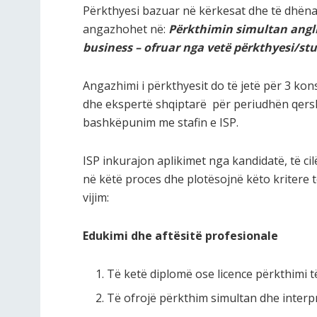
Përkthyesi bazuar në kërkesat dhe të dhënat 
angazhohet në:
Përkthimin simultan angli
business – ofruar nga vetë përkthyesi/stu
Angazhimi i përkthyesit do të jetë për 3 kon
dhe ekspertë shqiptarë për periudhën qersho
bashkëpunim me stafin e ISP.
ISP inkurajon aplikimet nga kandidatë, të ci
në këtë proces dhe plotësojnë këto kritere t
vijim:
Edukimi dhe aftësitë profesionale
Të ketë diplomë ose licence përkthimi t
Të ofrojë përkthim simultan dhe interpr