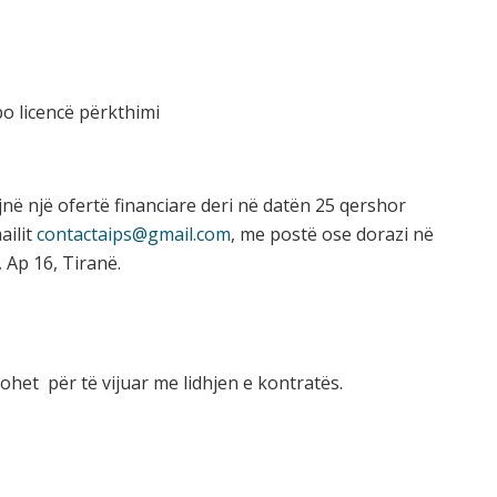
o licencë përkthimi
jnë një ofertë financiare deri në datën 25 qershor
ailit
contactaips@gmail.com
, me postë ose dorazi në
, Ap 16, Tiranë.
ohet për të vijuar me lidhjen e kontratës.