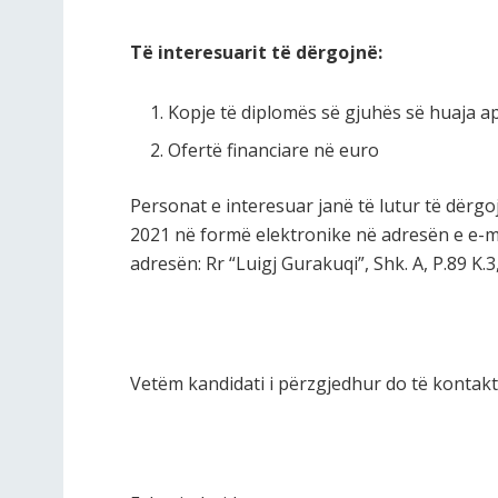
Të interesuarit të dërgojnë:
Kopje të diplomës së gjuhës së huaja ap
Ofertë financiare në euro
Personat e interesuar janë të lutur të dërgo
2021 në formë elektronike në adresën e e-m
adresën: Rr “Luigj Gurakuqi”, Shk. A, P.89 K.3
Vetëm kandidati i përzgjedhur do të kontakt