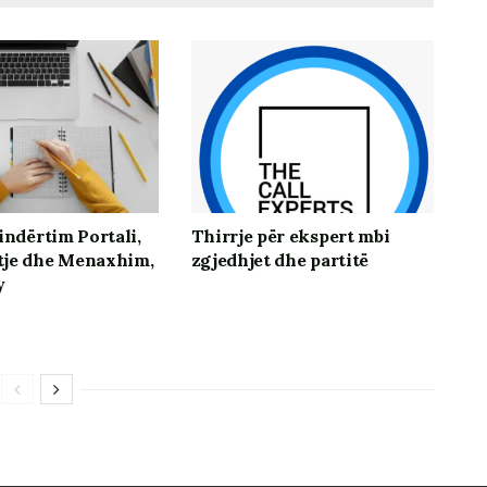
indërtim Portali,
Thirrje për ekspert mbi
tje dhe Menaxhim,
zgjedhjet dhe partitë
y