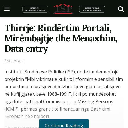
Thirrje: Rindërtim Portali,
Mirëmbajtje dhe Menaxhim,
Data entry
2 years ago
Instituti i Studimeve Politike (ISP), do të implementojë
projektin “Mbi viktimat e kufirit: Informim e sensibilizim
për viktimat e vrasjeve dhe zhdukjeve gjatë arratisjeve
në kufij gjatë viteve 1988-1991”, i cili po mundësohet
nga International Commission on Missing Persons
(ICMP), përmes grantit të financuar nga Bashkimi
Evropian në Shqipëri.
Continue Reading