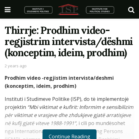
Thirrje: Prodhim video-
regjistrim intervista/dëshmi
(konceptim, ideim, prodhim)
2 years ago
Prodhim video -regjistim intervista/deshmi
(konceptim, ideim, prodhim)
Instituti i Studimeve Politike (ISP), do të implementojë
projektin
“Mbi viktimat e kufirit: Informim e sensibilizim
për viktimat e vrasjeve dhe zhdukjeve gjatë arratisjeve
në kufij gjatë viteve 1988-1991”,
i cili po mundësohet
nga International Commission on Missing Persons
Continue Reading