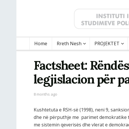
Home
Rreth Nesh
PROJEKTET
Factsheet: Rëndës
legjislacion për p
8 months ago
Kushtetuta e RSH-së (1998), neni 9, sanksion
dhe në përputhje me parimet demokratike të
me sistemin qeverisës dhe vlerat e demokraci