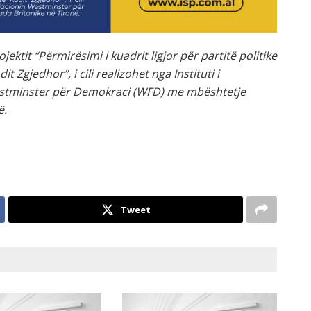
ektit “Përmirësimi i kuadrit ligjor për partitë politike
t Zgjedhor”, i cili realizohet nga Instituti i
estminster për Demokraci (WFD) me mbështetje
ë.
Tweet