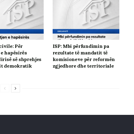
ivile: Për
ISP: Mbi përfundimin pa
 e hapësirës
rezultate të mandatit të
lirisë së shprehjes
komisioneve për reformën
it demokratik
zgjedhore dhe territoriale