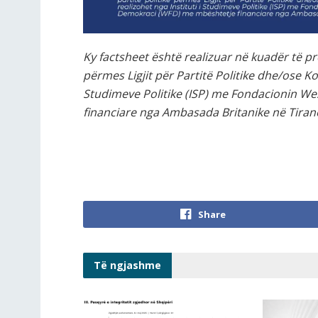
Ky factsheet është realizuar në kuadër të proj
përmes Ligjit për Partitë Politike dhe/ose Kodi
Studimeve Politike (ISP) me Fondacionin W
financiare nga Ambasada Britanike në Tiran
Share
Të ngjashme