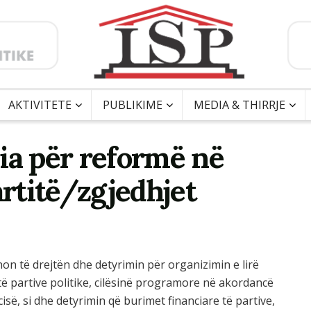
AKTIVITETE
PUBLIKIME
MEDIA & THIRRJE
ia për reformë në
artitë/zgjedhjet
on të drejtën dhe detyrimin për organizimin e lirë
 partive politike, cilësinë programore në akordancë
së, si dhe detyrimin që burimet financiare të partive,