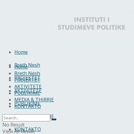
Home
Rreth Nesh
Home
Rreth Nesh
PROJEKTET
PROJEKTET
AKTIVITETE
AKTIVITETE
PUBLIKIME
MEDIA & THIRRJE
PUBLIKIME
KONTAKTO
MEDIA & THIRRJE
No Result
KONTAKTO
View All Result