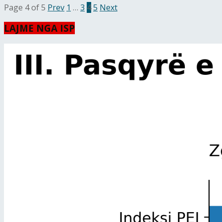
Page 4 of 5
Prev
1
…
3
4
5
Next
LAJME NGA ISP