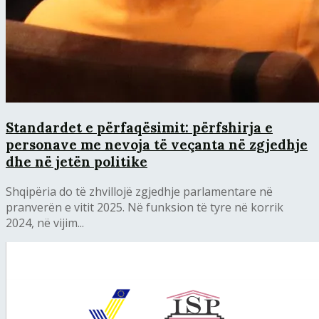
Standardet e përfaqësimit: përfshirja e
personave me nevoja të veçanta në zgjedhje
dhe në jetën politike
Shqipëria do të zhvillojë zgjedhje parlamentare në
pranverën e vitit 2025. Në funksion të tyre në korrik
2024, në vijim...