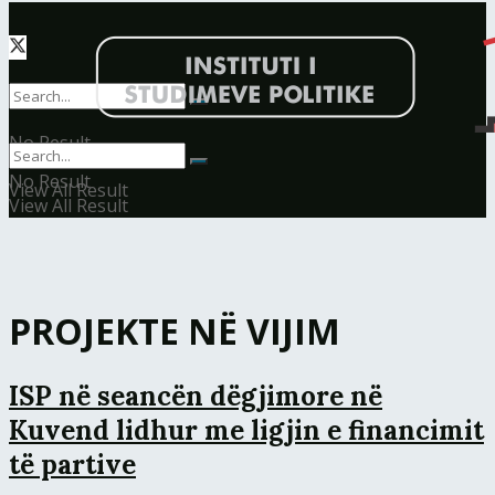
No Result
No Result
View All Result
View All Result
PROJEKTE NË VIJIM
ISP në seancën dëgjimore në
Kuvend lidhur me ligjin e financimit
të partive