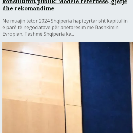
konsultimit publik: Modele referuese, gjetje
dhe rekomandime
Në muajin tetor 2024 Shqipëria hapi zyrtarisht kapitullin
e parë të negociatave për anëtarësim me Bashkimin
Evropian. Tashmë Shqipëria ka...