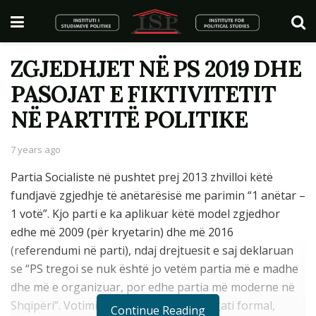
ZGJEDHJET NË PS 2019 DHE
PASOJAT E FIKTIVITETIT
NË PARTITË POLITIKE
7 years ago
Partia Socialiste në pushtet prej 2013 zhvilloi këtë
fundjavë zgjedhje të anëtarësisë me parimin “1 anëtar –
1 votë”. Kjo parti e ka aplikuar këtë model zgjedhor
edhe më 2009 (për kryetarin) dhe më 2016
(referendumi në parti), ndaj drejtuesit e saj deklaruan
se “PS tregoi se nuk është jo vetëm partia më e madhe
dhe më e organizuar, por edhe partia më moderne në
Shqipëri”. Votimi i kësaj fundjave ishte gati formal,
Continue Reading