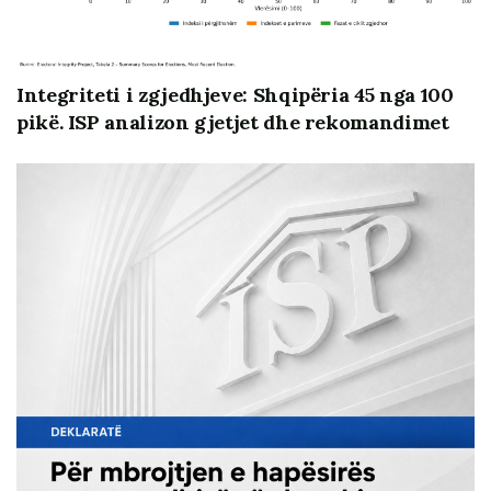
numrit të deklaruar të anëtarëve dhe numrit të të
deklaruarve në votim është tregues i hendekut të madh
midis gjendjes reale të partive politike dhe deklarimeve
Integriteti i zgjedhjeve: Shqipëria 45 nga 100
të tyre publike. PS nuk bën përjashtim, përkundrazi. PS
pikë. ISP analizon gjetjet dhe rekomandimet
ka organizim shumë më solid sesa PD në aspektin e
disiplinës dhe regjistrit, megjithatë shifrat e ofruara
mbeten problematike në disa drejtime.