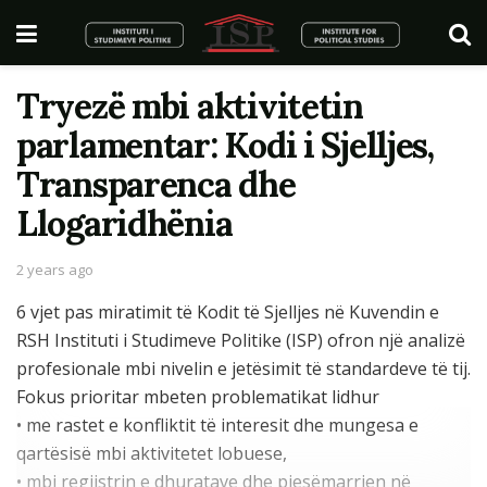
Tryezë mbi aktivitetin
parlamentar: Kodi i Sjelljes,
Transparenca dhe
Llogaridhënia
2 years ago
6 vjet pas miratimit të Kodit të Sjelljes në Kuvendin e
RSH Instituti i Studimeve Politike (ISP) ofron një analizë
profesionale mbi nivelin e jetësimit të standardeve të tij.
Fokus prioritar mbeten problematikat lidhur
• me rastet e konfliktit të interesit dhe mungesa e
qartësisë mbi aktivitetet lobuese,
• mbi regjistrin e dhuratave dhe pjesëmarrjen në