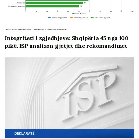
Vogla të Komisionit për Demokraci të Ambasadës së
SHBA në Tiranë, Instituti i Studimeve Politike (ISP)
organizoi tryezën “Një parlament me integritet: Kodi i
Sjelljes, Transparenca dhe Llogaridhënia”. NDI Albania
ndihmoi gjithashtu përmes ekspertizës së saj vendore
Integriteti i zgjedhjeve: Shqipëria 45 nga 100
dhe ndërkombëtare.
pikë. ISP analizon gjetjet dhe rekomandimet
Në funksion të tryezës ISP ofroi një material të
detajuar me problematika, qasje ligjore dhe propozime
konkrete për ndërhyrje përmirësuese, duke sugjeruar
që procesi i shqyrtimit dhe vendimmarrjes mbi të gjithë
bazën ligjore rregullatore në Kuvend të bëhet në
mënyrë sa më gjithëpërfshirëse dhe profesionale vitin
e fundit të legjislaturës, për të hyrë në fuqi në fillimet e
legjislaturës së re.
Nën moderimin nga Lutfi Dervishi debatit konstruktiv
të tryezës i shërbyen mesazhet mbështetëse dhe