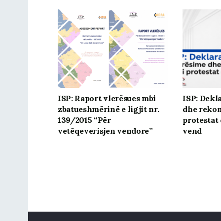
ISP: Raport vlerësues mbi
ISP: Dekl
zbatueshmërinë e ligjit nr.
dhe reko
139/2015 “Për
protestat
vetëqeverisjen vendore”
vend