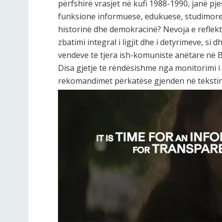
përfshirë vrasjet në kufi 1988-1990, janë pje
funksione informuese, edukuese, studimore,
historinë dhe demokracinë? Nevoja e reflekt
zbatimi integral i ligjit dhe i detyrimeve, si 
vendeve të tjera ish-komuniste anëtare në B
Disa gjetje të rëndësishme nga monitorimi i I
rekomandimet përkatëse gjenden në tekstin