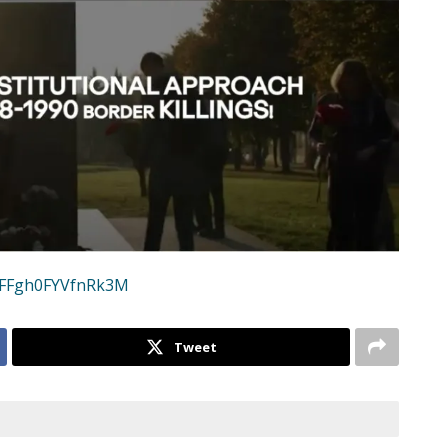
7SFFgh0FYVfnRk3M
Tweet