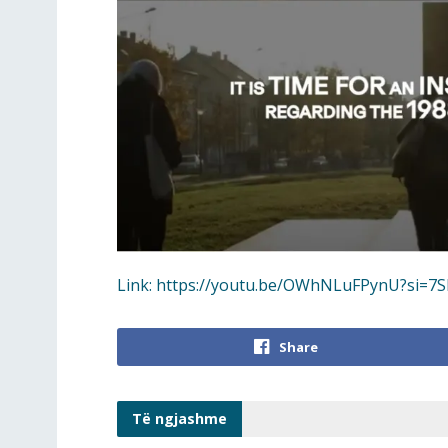
Link: https://youtu.be/OWhNLuFPynU?si=
Share
Të ngjashme