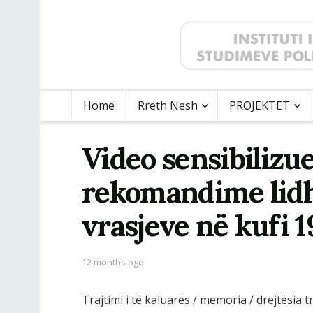
Home
Rreth Nesh
PROJEKTET
Video sensibilizue
rekomandime lidh
vrasjeve në kufi 
12 months ago
Trajtimi i të kaluarës / memoria / drejtësia