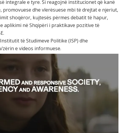
së integrale e tyre. Si reagojnë institucionet që kanë
 promovuese dhe vlerësuese mbi të drejtat e njeriut,
imit shoqëror, kujtesës përmes debatit të hapur,
dhe aplikimi në Shqipëri i praktikave pozitive të
E.
nstitutit të Studimeve Politike (ISP) dhe
/zërin e videos informuese.