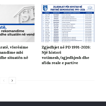
aratë, vlerësime
Zgjedhjet në PD 1991-2026:
mandime mbi
Një histori
 dhe situatën në
votimesh/zgjedhjesh dhe
sfida reale e partive