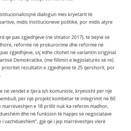
stitucionalizojnë dialogun mes kryetarit të
rtive, midis institucioneve politike, por midis atyre
rd që pas zgjedhjeve (në shtator 2017), të bëjnë së
dhore, reformë në prokurorime dhe reformë në
as zgjedhjeve, siç edhe citohet në variantin origjinal
tisë Demokratike, (me fillimin e legjislaturës së re).
 prioritet rezultatin e zgjedhjeve të 25 qershorit, por
.
e në vendet e tjera ish komuniste, kryesisht për një
hembull, për një projekt kombëtar të integrimit në BE
 marrëveshjen e 18 prillit nuk ka referim madhor,
zhdueshëm dhe në funksion të hapjes së negociatave
e i vazhdueshëm”, gjë që i jep marrëveshjes vlerë