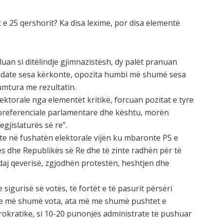
t e 25 qershorit? Ka disa lexime, por disa elementë
aluan si ditëlindje gjimnazistësh, dy palët pranuan
date sesa kërkonte, opozita humbi më shumë sesa
lumtura me rezultatin.
elektorale nga elementët kritikë, forcuan pozitat e tyre
e preferenciale parlamentare dhe kështu, morën
legjislaturës së re”.
lonte në fushatën elektorale vijën ku mbaronte PS e
jes dhe Republikës së Re dhe të zinte radhën për të
ndaj qeverisë, zgjodhën protestën, heshtjen dhe
 sigurisë së votës, të fortët e të pasurit përsëri
dhe më shumë vota, ata më me shumë pushtet e
rokratike, si 10-20 punonjës administrate të pushuar