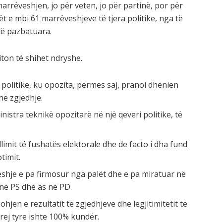
 marrëveshjen, jo për veten, jo për partinë, por për
t e mbi 61 marrëveshjeve të tjera politike, nga të
të pazbatuara.
ton të shihet ndryshe.
 politike, ku opozita, përmes saj, pranoi dhënien
në zgjedhje.
nistra teknikë opozitarë në një qeveri politike, të
limit të fushatës elektorale dhe de facto i dha fund
timit.
eshje e pa firmosur nga palët dhe e pa miratuar në
 në PS dhe as në PD.
hjen e rezultatit të zgjedhjeve dhe legjitimitetit të
prej tyre ishte 100% kundër.