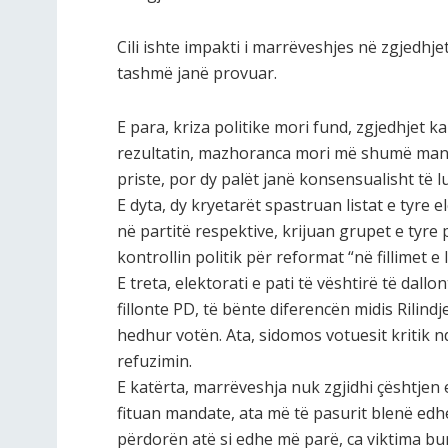
Cili ishte impakti i marrëveshjes në zgjedhje
tashmë janë provuar.
E para, kriza politike mori fund, zgjedhjet k
rezultatin, mazhoranca mori më shumë man
priste, por dy palët janë konsensualisht të 
E dyta, dy kryetarët spastruan listat e tyre 
në partitë respektive, krijuan grupet e tyr
kontrollin politik për reformat “në fillimet e 
E treta, elektorati e pati të vështirë të dal
fillonte PD, të bënte diferencën midis Rilind
hedhur votën. Ata, sidomos votuesit kritik 
refuzimin.
E katërta, marrëveshja nuk zgjidhi çështjen e
fituan mandate, ata më të pasurit blenë e
përdorën atë si edhe më parë, ca viktima bu