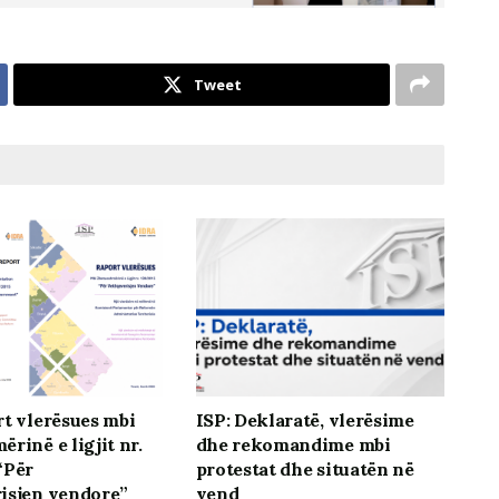
Tweet
rt vlerësues mbi
ISP: Deklaratë, vlerësime
rinë e ligjit nr.
dhe rekomandime mbi
“Për
protestat dhe situatën në
isjen vendore”
vend