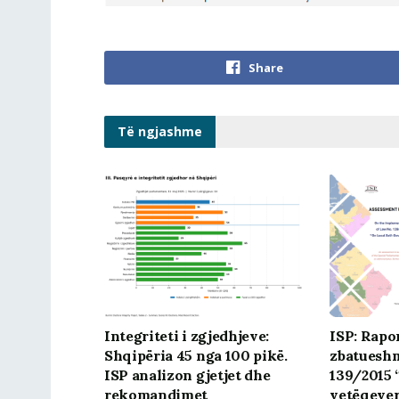
Share
Të ngjashme
Integriteti i zgjedhjeve:
ISP: Rapo
Shqipëria 45 nga 100 pikë.
zbatueshmë
ISP analizon gjetjet dhe
139/2015 
rekomandimet
vetëqever