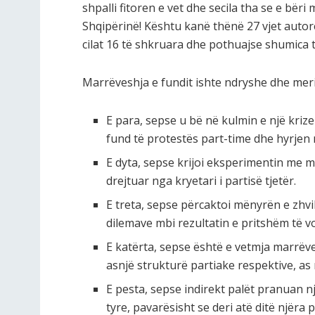
shpalli fitoren e vet dhe secila tha se e bëri
Shqipërinë! Kështu kanë thënë 27 vjet autorë
cilat 16 të shkruara dhe pothuajse shumica 
Marrëveshja e fundit ishte ndryshe dhe meri
E para, sepse u bë në kulmin e një krize
fund të protestës part-time dhe hyrjen 
E dyta, sepse krijoi eksperimentin me mi
drejtuar nga kryetari i partisë tjetër.
E treta, sepse përcaktoi mënyrën e zhvil
dilemave mbi rezultatin e pritshëm të vo
E katërta, sepse është e vetmja marrëv
asnjë strukturë partiake respektive, as
E pesta, sepse indirekt palët pranuan njo
tyre, pavarësisht se deri atë ditë njëra 