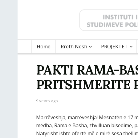
Home
Rreth Nesh
PROJEKTET
PAKTI RAMA-BA
PRITSHMERITE 
9 years ago
Marrëveshja, marrëveshja! Mesnatën e 17 maj
mëdha, Rama e Basha, zhvilluan bisedime, pas
Natyrisht ishte ofertë më e mirë sesa thellimi