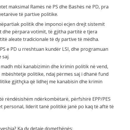
shtet maksimal Ramës në PS dhe Bashës në PD, pra
tarëve të partive politike.
ëpartiak politik dhe imponoi ecjen drejt sistemit
dhe përpara votimit, të gjitha partitë e tjera
rtitë aleate tradicionale të dy partive të mëdha.
5 PS e PD u rreshtuan kundër LSI, dhe programuan
 saj.
i madh mbi kanabizimin dhe krimin politik në vend,
 mbështetje politike, ndaj përmes saj i dhanë fund
itike gjithçka që lidhej me kanabisin dhe krimin
orë të rëndësishëm ndërkombëtarë, përfshirë EPP/PES
 personal, liderit tanë politikë janë po kaq të aftë të
ëveshja? Ka dy detaje domethënës: