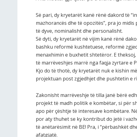
Së pari, dy kryetarët kanë rënë dakord të “in
mazhorancës dhe të opozitës”, pra jo midis pa
të dyve, nominalisht dhe personalisht.
Së dyti, dy kryetarët në vijim kanë rënë dako
bashku reformë kushtetuese, reformë zgje
menaxhimin e buxhetit shtetëror. E theksoj, p
të marrëveshjes marrë nga faqja zyrtare e Par
Kjo do të thotë, dy kryetarët nuk e kishin më
projektuan post zgjedhjet dhe pushtetin e ri
Zakonisht marrëveshje të tilla janë bërë edh
projekt të madh politik e kombëtar, si për s
apo për çështje të interesave kombëtare. Në
por aty thuhet se ky kontribut do jetë i va
të anëtarësimit në BE! Pra, i “përbashkët dh
afatgjatë.