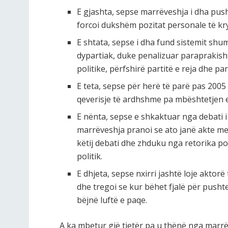
E gjashta, sepse marrëveshja i dha pu
forcoi dukshëm pozitat personale të krye
E shtata, sepse i dha fund sistemit shum
dypartiak, duke penalizuar paraprakisht 
politike, përfshirë partitë e reja dhe pa
E teta, sepse për herë të parë pas 200
qeverisje të ardhshme pa mbështetjen e
E nënta, sepse e shkaktuar nga debati 
marrëveshja pranoi se ato janë akte me
këtij debati dhe zhduku nga retorika pol
politik.
E dhjeta, sepse nxirri jashtë loje akt
dhe tregoi se kur bëhet fjalë për pushtet
bëjnë luftë e paqe.
A ka mbetur gjë tjetër pa u thënë nga marr