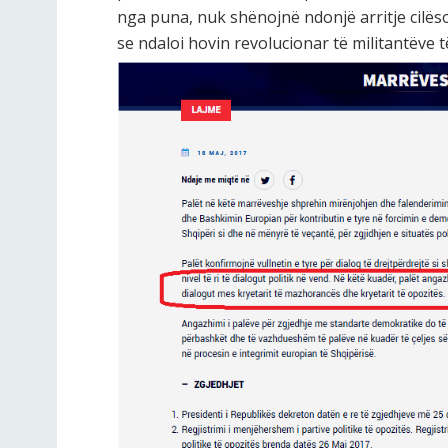
nga puna, nuk shënojnë ndonjë arritje cilëso
se ndaloi hovin revolucionar të militantëve të