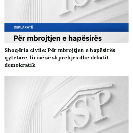
paper i përgatitur nga eksperti Altin Gjeta.
Aktiviteti ishte në kuadër të projektit “Përmirësimi i
Debatit mbi Politikat dhe Llogaridhënien në
përmbushje të kritereve të Grupit të Parë të Kapitujve
Negociues”,
Cluster One Eu Negotiations Platform –
Albania
, i mbështetur nga Ambasada e Mbretërisë së
Shoqëria civile: Për mbrojtjen e hapësirës
Vendeve të Ulta në Tiranë, projekt që po realizohet nga
qytetare, lirisë së shprehjes dhe debatit
CSDG – Qendra për Studimin e Demokracisë dhe
demokratik
Qeverisjes
Komiteti Shqiptar i Helsinkit
AIS
dhe
Instituti
i Studimeve Politike / Institute for Political Studies
.
Policy paper mund te lexohet / shkarkohet ketu:
Video e plote e takimit gjendet ne linkun
https://youtu.be/a3Wiu_egfP8