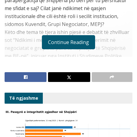
parapërgatitja që Shqipëria po bën për tu përshtatur
me sfidat e saj? Cilat janë ndikimet në qasjen
institucionale dhe cili është roli i secilit institucion,
sidomos Kuvendit, Grupi Negociator, MEPJ?
Këto dhe tema të tjera ishin pjesë e debatit të zhvilluar
sot “Ndikimi i metodologjisë së re të zgjerimit në
Continue Reading
negociatat e grupit të parë të kapitujve të Shqipërisë
me BE-në”, inicuar nga Instituti i Studimeve Politike
(ISP).
Të ngjashme