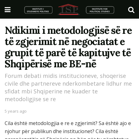
Ndikimi i metodologjisë së re
të zgjerimit në negociatat e
grupit të parë të kapitujve të
Shqipërisë me BE-në
Forum debati midis institucioneve, shoqerise
civile dhe partnereve nderkombetare lidhur me
sfidat mbi Shqiperine ne kuader te
metodoligjise se re
5 years ago
Cila është metodologjia e re e zgjerimit? Sa është ajo e
njohur për publikun dhe institucionet? Cila është