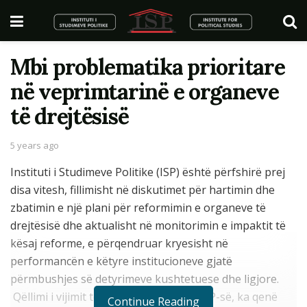
Mbi problematika prioritare
në veprimtarinë e organeve
të drejtësisë
5 years ago
Instituti i Studimeve Politike (ISP) është përfshirë prej
disa vitesh, fillimisht në diskutimet për hartimin dhe
zbatimin e një plani për reformimin e organeve të
drejtësisë dhe aktualisht në monitorimin e impaktit të
kësaj reforme, e përqendruar kryesisht në
performancën e këtyre institucioneve gjatë
përmbushjes së detyrimeve kushtetuese dhe ligjore.
Qëllimi i vijimit të këtij monitorimi të ISP-së, ka qenë
Continue Reading