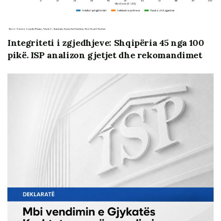
si dhe në mbështetjen logjistike dhe infrastrukturore të
ILD kanë mbetur të vonuara, të ndërlikuara në mënyrë
të panevojshme dhe të keqkuptuara si pjesë e
Integriteti i zgjedhjeve: Shqipëria 45 nga 100
mosmarrëveshjeve politiko-institucionale.
pikë. ISP analizon gjetjet dhe rekomandimet
Ndërkohë që pritshmëritë e publikut shqiptar për
realizimin e reformës në drejtësi vijojnë të jenë të
mëdha, deklaratat dhe retorikat e partnereve
ndërkombëtar kanë rritur intensitetin qortues dhe
kushtëzimet për proceset e integrimit evropian kanë
mbetur të bllokuara edhe për shkak të problematikave
të mësipërme, përfaqësuesit e institucioneve të
drejtësisë dhe organet e larta shtetërore nuk po gjejnë
ende një dakordësi dhe gjuhë të përbashkët për të
përmbyllur sa më shpejt këtë proces duke vënë në
efiçensë të plotë drejtësinë shqiptare.
Është për tu veçuar fakti se gjatë këtyre viteve,