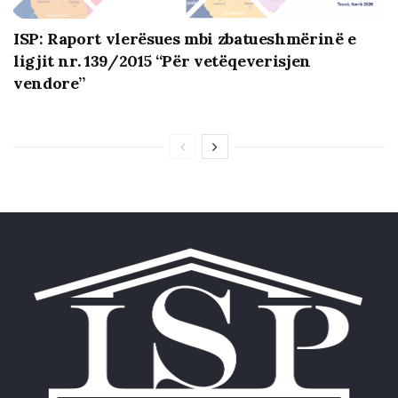
Kjo praktikë pune, sipas të cilës institucionet e
drejtësisë, të pavarura dhe kushtetuese dërgojnë
ISP: Raport vlerësues mbi zbatueshmërinë e
përfaqësues për të qenë pjesë teknike e
ligjit nr. 139/2015 “Për vetëqeverisjen
Komisionit, pra në funksion të Komisionit dhe në
vendore”
varësinë e shumëfishtë të tij, përbën zhvillim
shqetësues dhe rrezikon të cenojë pavarësinë e
institucioneve të pavarura dhe të vetë ekspertëve
të tyre, të dobësojë rolin që mund të ketë këto
institucione gjatë dhe sidomos në fund të procesit
të diskutimeve dhe konsultimeve mbi draftet e
mundshme të Komisionit, si dhe të krijojë
perceptimin se institucionet e pavarura duhet të
japin llogari përpara një Komisioni politik.
I njëjti vlerëson vlen edhe për shoqërinë civile, e
cila duke qenë monitoruese dhe pjesë e aktivitetit
konsultues, sipas ligjit, nuk mund të jetë edhe
pjesë e stafit teknik asistues të Komisionit politik