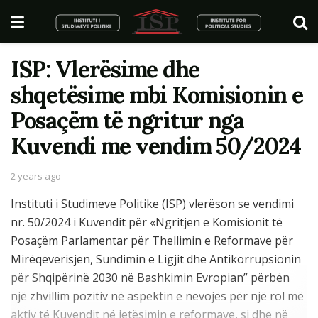
ISP: Vlerësime dhe
shqetësime mbi Komisionin e
Posaçëm të ngritur nga
Kuvendi me vendim 50/2024
2 years ago
Instituti i Studimeve Politike (ISP) vlerëson se vendimi
nr. 50/2024 i Kuvendit për «Ngritjen e Komisionit të
Posaçëm Parlamentar për Thellimin e Reformave për
Mirëqeverisjen, Sundimin e Ligjit dhe Antikorrupsionin
për Shqipërinë 2030 në Bashkimin Evropian” përbën
një zhvillim pozitiv në aspektin e nevojës për një rol më
aktiv të Kuvendit në jetësimin e reformave, si dhe në