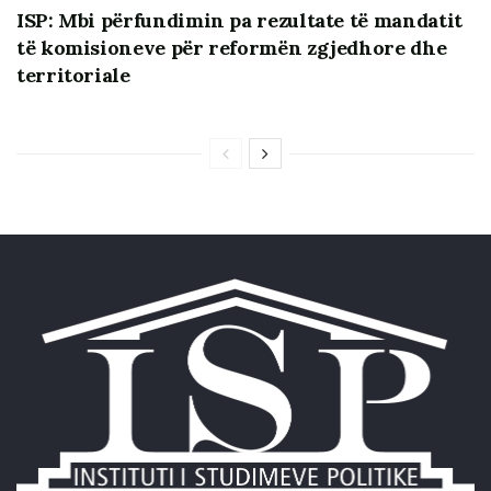
ISP: Mbi përfundimin pa rezultate të mandatit
të komisioneve për reformën zgjedhore dhe
territoriale
Gjetjet dhe rekomandimet kryesore:
Ministria e Energjisë dhe Infrastrukturës dhe Ministria
e Arsimit dhe Sportit kanë bërë përparim të
rëndësishëm në zbatimin e Planit të Veprimit për
Zonën Digjitale Rajonale, duke përfshirë:
Rritjen e aksesit në internetin me fibra optike dhe
fillimin e krijimit të Zyrave të Kompetencës për
Broadband.
Thjeshtimin e lejeve të ndërtimit për rrjetet e
komunikimit elektronik si pjesë e planit të 5G.
Zhvillimin e strategjive për avancimin e aftësive
digjitale dhe sigurimin e aksesit të barabartë në