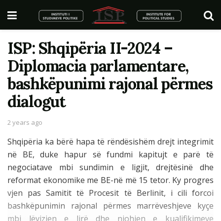
ISP: Shqipëria II-2024 –
Diplomacia parlamentare,
bashkëpunimi rajonal përmes
dialogut
2 years ago
Shqipëria ka bërë hapa të rëndësishëm drejt integrimit
në BE, duke hapur së fundmi kapitujt e parë të
negociatave mbi sundimin e ligjit, drejtësinë dhe
reformat ekonomike me BE-në më 15 tetor. Ky progres
vjen pas Samitit të Procesit të Berlinit, i cili forcoi
bashkëpunimin rajonal përmes marrëveshjeve kyçe
mbi lëvizjen e lirë dhe njohjen e kualifikimeve