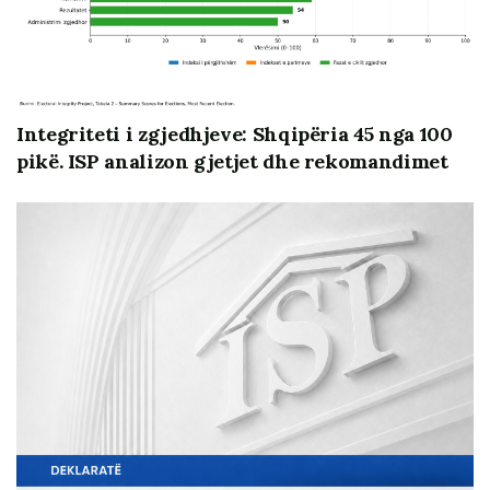
Njëri prej projekteve, ClusterOne, ofron një platformë
informative mbi procesin e zgjerimit të Shqipërisë në
BE dhe rolin e shoqërisë civile, duke siguruar
informacion të përgjithshëm, analiza nga ekspertë dhe
ecurinë në raportet e progresit për Shqipërinë. Projekti
Integriteti i zgjedhjeve: Shqipëria 45 nga 100
tjetër, “Diplomacia Parlamentare: Bashkëpunimi
pikë. ISP analizon gjetjet dhe rekomandimet
Rajonal përmes dialogut të zgjeruar parlamentar,”
monitoron zbatimin e marrëvesheve të nënshkruara në
Procesin e Berlinit, më konkretisht: Planet e Veprimit
për Tregun e Përbashkët Rajonal dhe Agjendën e
Gjelbër. Duke vlerësuar përparimin e bërë nga
ministritë shqiptare në rritjen e aksesit në internet dhe
avancimin e iniciativave për dekarbonizimin, nga
monitorimi i vazhdueshëm kemi evidentuar gjithashtu
nevojën për një plan të qartë për zbatimin e Procesit të
Berlinit dhe angazhimin e Kuvendit në këtë proces.