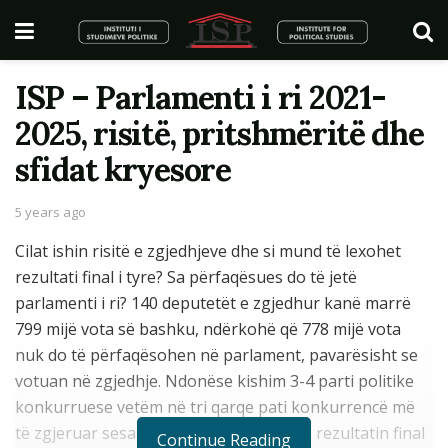
ISP – Parlamenti i ri 2021-
2025, risitë, pritshmëritë dhe
sfidat kryesore
5 years ago
Cilat ishin risitë e zgjedhjeve dhe si mund të lexohet
rezultati final i tyre? Sa përfaqësues do të jetë
parlamenti i ri? 140 deputetët e zgjedhur kanë marrë
799 mijë vota së bashku, ndërkohë që 778 mijë vota
nuk do të përfaqësohen në parlament, pavarësisht se
votuan në zgjedhje. Ndonëse kishim 3-4 parti politike
konkurruese vetëm në tri qarqe pati konkurrencë më
të zgjeruar sesa midis dy partive dhe në rezultatin final
Continue Reading