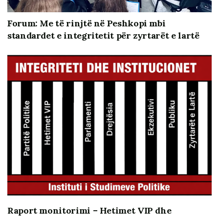
Forum: Me të rinjtë në Peshkopi mbi
standardet e integritetit për zyrtarët e lartë
Referues në takim ishin ekspertët e njohur, Prof. Dr.
Ervin Karamuço nga Instituti i Studimeve Politike, si dhe
Assoc. Prof. Dr. Lisen Bashkurti, Dekan i Fakultetit të
Raport monitorimi – Hetimet VIP dhe
Drejtësisë dhe Shkencave Sociale. Prezantimet e