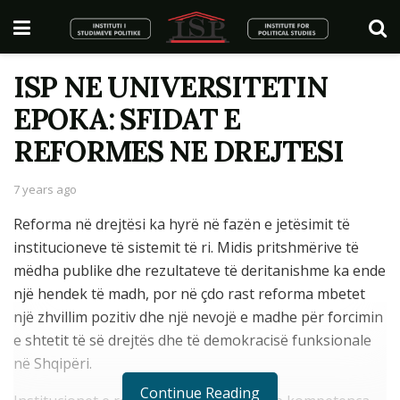
ISP NE UNIVERSITETIN
EPOKA: SFIDAT E
REFORMES NE DREJTESI
7 years ago
Reforma në drejtësi ka hyrë në fazën e jetësimit të
institucioneve të sistemit të ri. Midis pritshmërive të
mëdha publike dhe rezultateve të deritanishme ka ende
një hendek të madh, por në çdo rast reforma mbetet
një zhvillim pozitiv dhe një nevojë e madhe për forcimin
e shtetit të së drejtës dhe të demokracisë funksionale
në Shqipëri.
Continue Reading