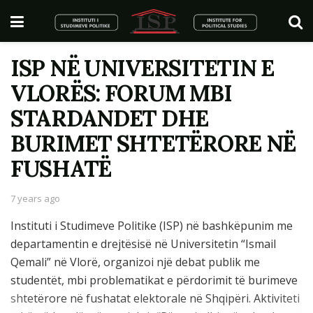
ISP NË UNIVERSITETIN E
VLORËS: FORUM MBI
STARDANDET DHE
BURIMET SHTETËRORE NË
FUSHATË
7 years ago
Instituti i Studimeve Politike (ISP) në bashkëpunim me
departamentin e drejtësisë në Universitetin “Ismail
Qemali” në Vlorë, organizoi një debat publik me
studentët, mbi problematikat e përdorimit të burimeve
shtetërore në fushatat elektorale në Shqipëri. Aktiviteti