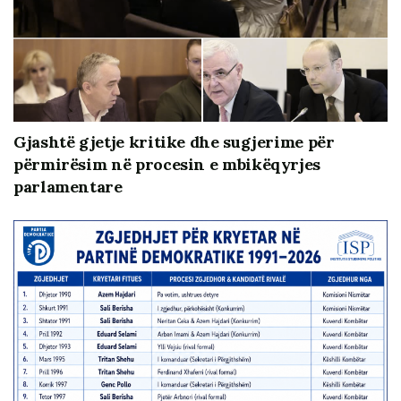
përdorim të siglave dhe logove partiake në funksion të
fushatës, si dhe elementë abuzues në punimet para-
elektorale, në investimet me sfond elektoral, në
diskriminim politik të zonave apo në raste të shumta të
përdorimit të administratës në funksion të agjendave
partiake paraelektorale.
Gjashtë gjetje kritike dhe sugjerime për
përmirësim në procesin e mbikëqyrjes
parlamentare