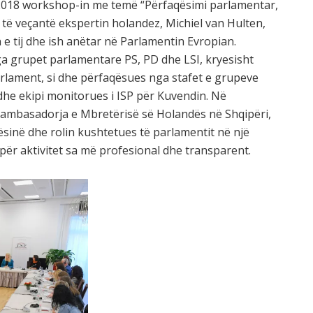
018 workshop-in me temë “Përfaqësimi parlamentar,
 të veçantë ekspertin holandez, Michiel van Hulten,
 e tij dhe ish anëtar në Parlamentin Evropian.
a grupet parlamentare PS, PD dhe LSI, kryesisht
arlament, si dhe përfaqësues nga stafet e grupeve
dhe ekipi monitorues i ISP për Kuvendin. Në
ambasadorja e Mbretërisë së Holandës në Shqipëri,
ndësinë dhe rolin kushtetues të parlamentit në një
për aktivitet sa më profesional dhe transparent.