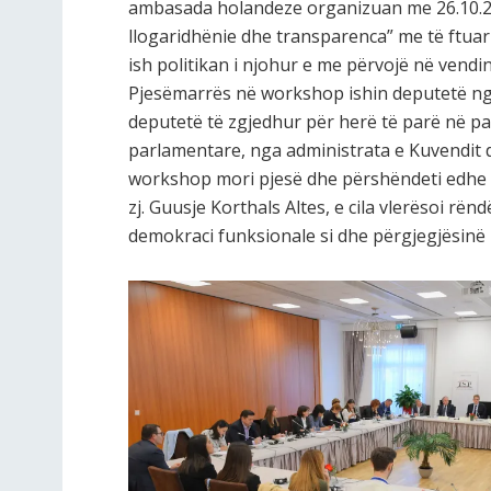
ambasada holandeze organizuan me 26.10.2
llogaridhënie dhe transparenca” me të ftuar
ish politikan i njohur e me përvojë në vendin
Pjesëmarrës në workshop ishin deputetë ng
deputetë të zgjedhur për herë të parë në p
parlamentare, nga administrata e Kuvendit 
workshop mori pjesë dhe përshëndeti edhe 
zj. Guusje Korthals Altes, e cila vlerësoi rë
demokraci funksionale si dhe përgjegjësinë 