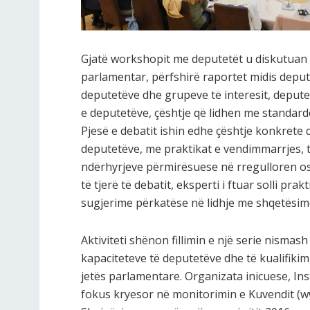
Gjatë workshopit me deputetët u diskutuan g
parlamentar, përfshirë raportet midis deput
deputetëve dhe grupeve të interesit, deputet
e deputetëve, çështje që lidhen me standarde
Pjesë e debatit ishin edhe çështje konkrete q
deputetëve, me praktikat e vendimmarrjes, të 
ndërhyrjeve përmirësuese në rregulloren os
të tjerë të debatit, eksperti i ftuar solli pr
sugjerime përkatëse në lidhje me shqetësime
Aktiviteti shënon fillimin e një serie nismas
kapaciteteve të deputetëve dhe të kualifiki
jetës parlamentare. Organizata inicuese, Inst
fokus kryesor në monitorimin e Kuvendit (ww