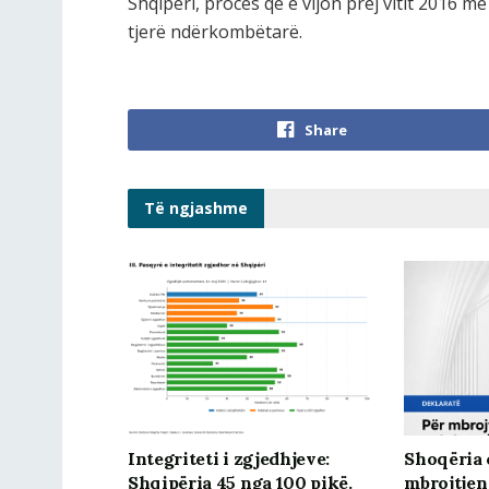
Shqipëri, proces që e vijon prej vitit 2016 
tjerë ndërkombëtarë.
Share
Të ngjashme
Integriteti i zgjedhjeve:
Shoqëria c
Shqipëria 45 nga 100 pikë.
mbrojtjen