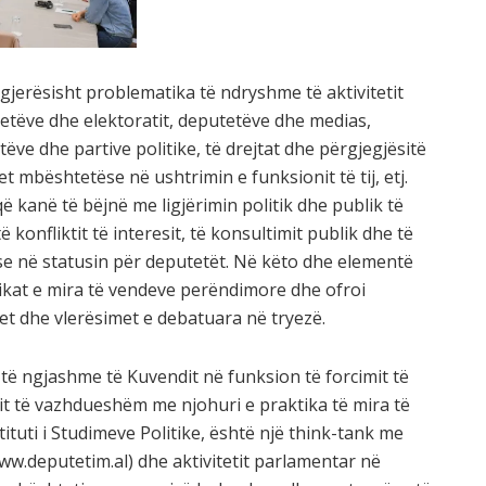
jerësisht problematika të ndryshme të aktivitetit
etëve dhe elektoratit, deputetëve dhe medias,
ëve dhe partive politike, të drejtat dhe përgjegjësitë
t mbështetëse në ushtrimin e funksionit të tij, etj.
ë kanë të bëjnë me ligjërimin politik dhe publik të
konfliktit të interesit, të konsultimit publik dhe të
e në statusin për deputetët. Në këto dhe elementë
aktikat e mira të vendeve perëndimore dhe ofroi
t dhe vlerësimet e debatuara në tryezë.
h të ngjashme të Kuvendit në funksion të forcimit të
mit të vazhdueshëm me njohuri e praktika të mira të
ituti i Studimeve Politike, është një think-tank me
w.deputetim.al) dhe aktivitetit parlamentar në