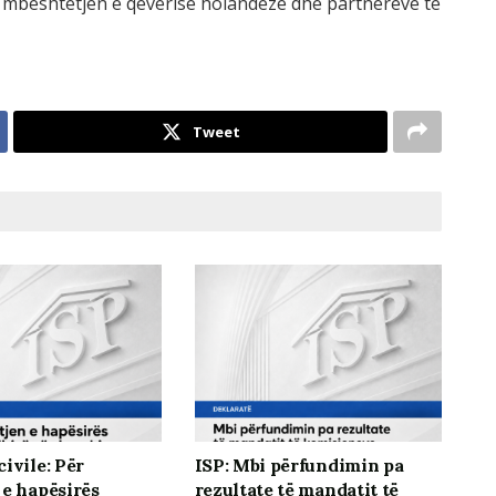
me mbështetjen e qeverisë holandeze dhe partnerëve të
Tweet
ivile: Për
ISP: Mbi përfundimin pa
 e hapësirës
rezultate të mandatit të