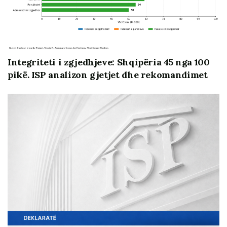
medias online
Raporti konfirmon se zgjedhjet kishin legjitimitet dhe
konkurrim, por qeveria dhe institucionet përgjegjëse
nuk arritën të jetësonin standardet që i nevojiten një
Integriteti i zgjedhjeve: Shqipëria 45 nga 100
vendi kandidat për anëtarësim në BE. Reforma e
pikë. ISP analizon gjetjet dhe rekomandimet
munguar zgjedhore është përgjegjës dypalëshe.
Në
thelbin e tyre zgjedhjet e 14 majit 2023 ishin një
proces më shumë në modelet kritike të
tranzicionit, jo një proces që krijon ndarje nga
tranzicioni dhe kalim në një stad të ri.
E rëndësishme:
raporti
nuk duhet lexuar pro vs
kundër palëve
politike. Ai nuk është dokument
për të
justifikuar dështimet dhe as për t’iu fshehur
përgjegjësive politike ose penale.
Ai është
dokument që i adresohen të gjithë palëve,
institucioneve dhe aktorëve të përfshirë, – ku natyrisht