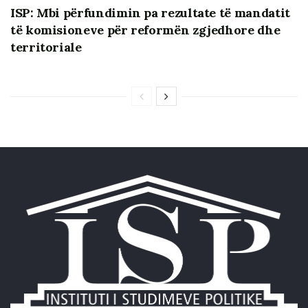
me rekomandimet dhe prioritetet e reformës.
ISP: Mbi përfundimin pa rezultate të mandatit
të komisioneve për reformën zgjedhore dhe
territoriale
Instituti i Studimeve Politike (ISP)