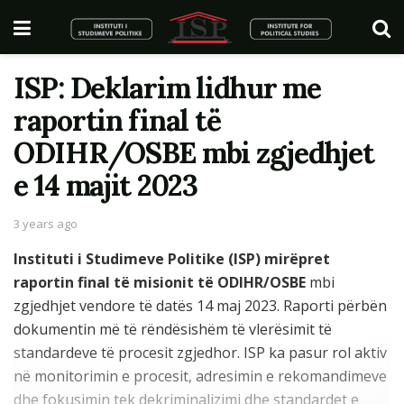
ISP: Deklarim lidhur me
raportin final të
ODIHR/OSBE mbi zgjedhjet
e 14 majit 2023
3 years ago
Instituti i Studimeve Politike (ISP) mirëpret
raportin final të misionit të ODIHR/OSBE
mbi
zgjedhjet vendore të datës 14 maj 2023. Raporti përbën
dokumentin më të rëndësishëm të vlerësimit të
standardeve të procesit zgjedhor. ISP ka pasur rol aktiv
në monitorimin e procesit, adresimin e rekomandimeve
dhe fokusimin tek dekriminalizimi dhe standardet e